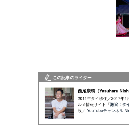
この記事のライター
西尾康晴（Yasuharu Nish
2011年タイ移住／2017
ルメ情報サイト「
激旨！タ
設／
YouTubeチャンネル Nish