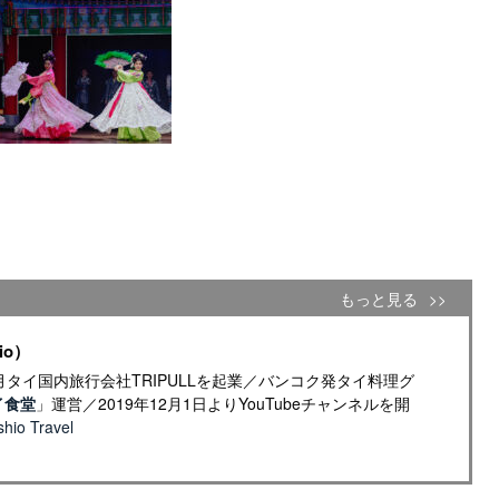
もっと見る
io）
年4月タイ国内旅行会社TRIPULLを起業／バンコク発タイ料理グ
イ食堂
」運営／2019年12月1日よりYouTubeチャンネルを開
io Travel