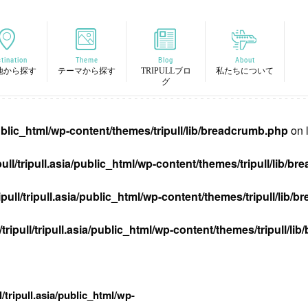
tination
Theme
Blog
About
地から探す
テーマから探す
TRIPULLブロ
私たちについて
グ
/public_html/wp-content/themes/tripull/lib/breadcrumb.php
on 
pull/tripull.asia/public_html/wp-content/themes/tripull/lib/
ipull/tripull.asia/public_html/wp-content/themes/tripull/lib
tripull/tripull.asia/public_html/wp-content/themes/tripull/l
l/tripull.asia/public_html/wp-