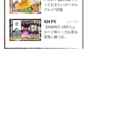
っておきたいローカル
グルメ7店舗
434 PV
25.11.03
【2026年】CADコム
ローイ祭り｜大仏塔を
背景に舞う幻...