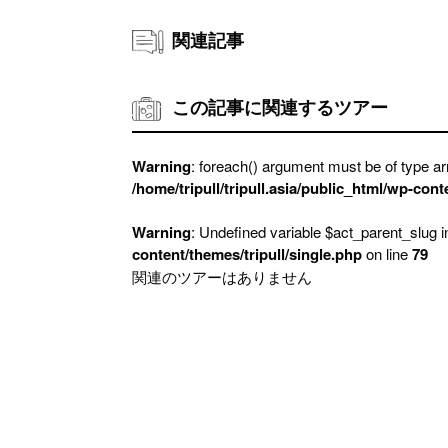
関連記事
この記事に関連するツアー
Warning
: foreach() argument must be of type arr
/home/tripull/tripull.asia/public_html/wp-cont
Warning
: Undefined variable $act_parent_slug 
content/themes/tripull/single.php
on line
79
関連のツアーはありません