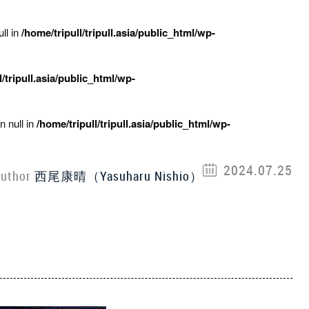
ll in
/home/tripull/tripull.asia/public_html/wp-
l/tripull.asia/public_html/wp-
n null in
/home/tripull/tripull.asia/public_html/wp-
2024.07.25
uthor
西尾康晴（Yasuharu Nishio）