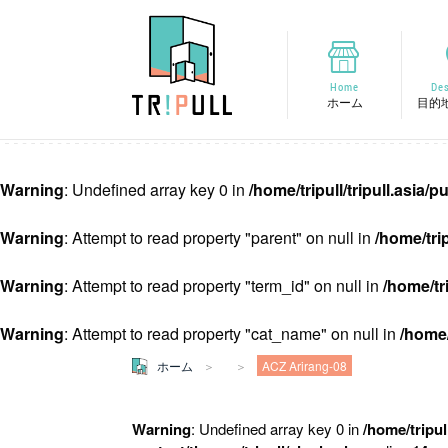
Home
Des
ホーム
目的
Warning
: Undefined array key 0 in
/home/tripull/tripull.asia
Warning
: Attempt to read property "parent" on null in
/home/tri
Warning
: Attempt to read property "term_id" on null in
/home/tr
Warning
: Attempt to read property "cat_name" on null in
/home/
ホーム
ACZ Arirang-08
Warning
: Undefined array key 0 in
/home/tripul