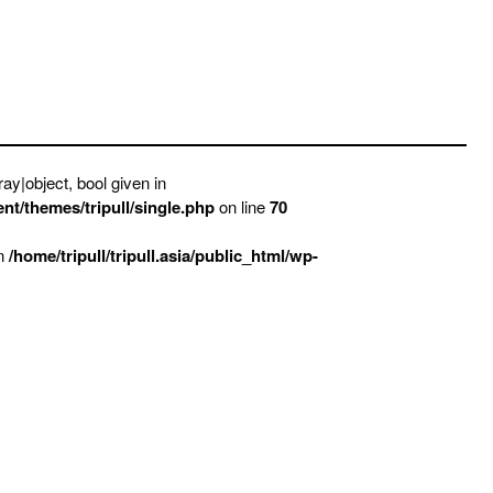
ay|object, bool given in
ent/themes/tripull/single.php
on line
70
in
/home/tripull/tripull.asia/public_html/wp-