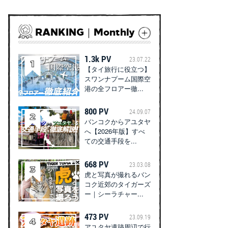
RANKING｜Monthly
1.3k PV
23.07.22
【タイ旅行に役立つ】
スワンナプーム国際空
港の全フロアー徹...
800 PV
24.09.07
バンコクからアユタヤ
へ【2026年版】すべ
ての交通手段を...
668 PV
23.03.08
虎と写真が撮れるバン
コク近郊のタイガーズ
ー｜シーラチャー...
473 PV
23.09.19
アユタヤ遺跡周辺で行