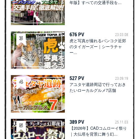
年版】すべての交通手段を...
676 PV
23.03.08
虎と写真が撮れるバンコク近郊
のタイガーズー｜シーラチャ
ー...
527 PV
23.09.19
アユタヤ遺跡周辺で行っておき
たいローカルグルメ7店舗
389 PV
25.11.03
【2026年】CADコムローイ祭り
｜大仏塔を背景に舞う幻...