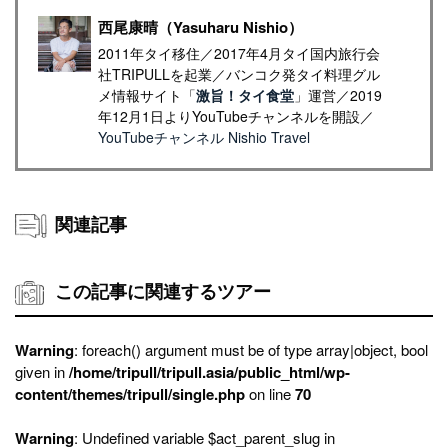
西尾康晴（Yasuharu Nishio）
2011年タイ移住／2017年4月タイ国内旅行会
社TRIPULLを起業／バンコク発タイ料理グル
メ情報サイト「
激旨！タイ食堂
」運営／2019
年12月1日よりYouTubeチャンネルを開設／
YouTubeチャンネル Nishio Travel
関連記事
この記事に関連するツアー
Warning
: foreach() argument must be of type array|object, bool
given in
/home/tripull/tripull.asia/public_html/wp-
content/themes/tripull/single.php
on line
70
Warning
: Undefined variable $act_parent_slug in