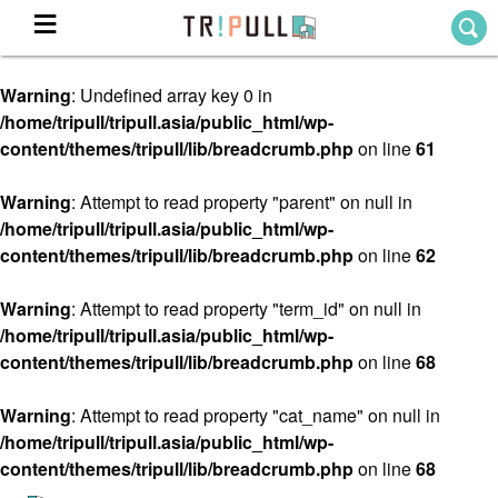
Warning
: Undefined array key 0 in
Home
/home/tripull/tripull.asia/public_html/wp-
ホーム
content/themes/tripull/lib/breadcrumb.php
on line
61
Destination
目的地から探す
Warning
: Attempt to read property "parent" on null in
/home/tripull/tripull.asia/public_html/wp-
Theme
テーマから探す
content/themes/tripull/lib/breadcrumb.php
on line
62
Blog
TRIPULLブログ
Warning
: Attempt to read property "term_id" on null in
/home/tripull/tripull.asia/public_html/wp-
About
content/themes/tripull/lib/breadcrumb.php
on line
68
私たちについて
Warning
: Attempt to read property "cat_name" on null in
/home/tripull/tripull.asia/public_html/wp-
content/themes/tripull/lib/breadcrumb.php
on line
68