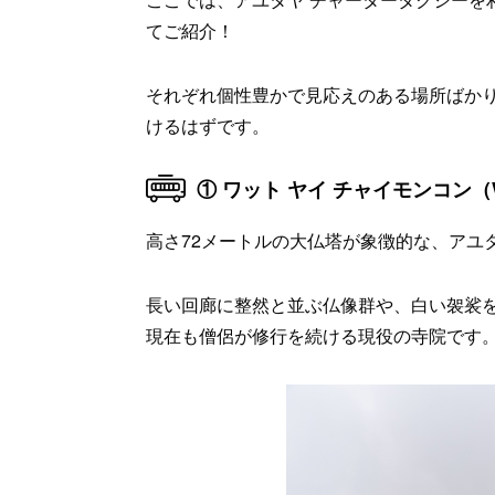
てご紹介！
それぞれ個性豊かで見応えのある場所ばか
けるはずです。
① ワット ヤイ チャイモンコン（Wat 
高さ72メートルの大仏塔が象徴的な、アユ
長い回廊に整然と並ぶ仏像群や、白い袈裟
現在も僧侶が修行を続ける現役の寺院です