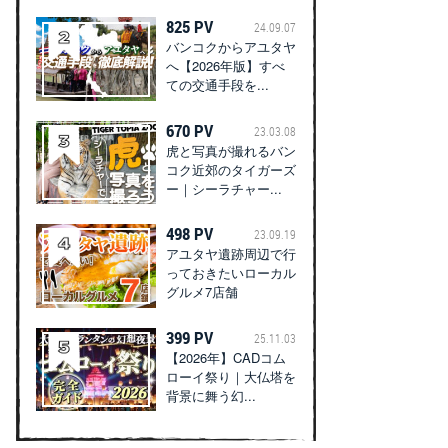
825 PV
24.09.07
バンコクからアユタヤ
へ【2026年版】すべ
ての交通手段を...
670 PV
23.03.08
虎と写真が撮れるバン
コク近郊のタイガーズ
ー｜シーラチャー...
498 PV
23.09.19
アユタヤ遺跡周辺で行
っておきたいローカル
グルメ7店舗
399 PV
25.11.03
【2026年】CADコム
ローイ祭り｜大仏塔を
背景に舞う幻...