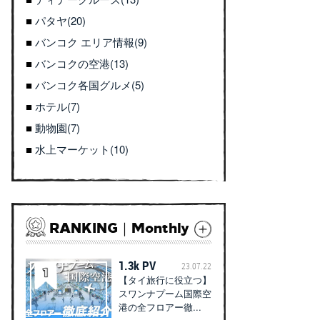
パタヤ(20)
バンコク エリア情報(9)
バンコクの空港(13)
バンコク各国グルメ(5)
ホテル(7)
動物園(7)
水上マーケット(10)
RANKING｜Monthly
1.3k PV
23.07.22
【タイ旅行に役立つ】
スワンナプーム国際空
港の全フロアー徹...