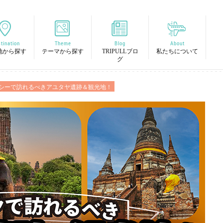
tination
Theme
Blog
About
地から探す
テーマから探す
TRIPULLブロ
私たちについて
グ
クシーで訪れるべきアユタヤ遺跡＆観光地！