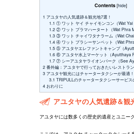
Contents
[
hide
]
1
アユタヤの人気遺跡＆観光地7選！
1.1
① ワット ヤイ チャイモンコン（Wat Yai Ch
1.2
② ワット プラマハータート（Wat Phra Ma
1.3
③ ワット チャイワタナラーム（Wat Chaiwa
1.4
④ ワット プラシーサンペット（Wat Phra S
1.5
⑤ アユタヤエレファントキャンプ（Ayutthaya
1.6
⑥ アユタヤ水上マーケット（Ayutthaya Floa
1.7
⑦ シーアユタヤライオンパーク（See Ayutth
2
番外編：アユタヤで行っておきたいレストラ
3
アユタヤ観光にはチャータータクシーが最適
3.1
TRIPULLのチャータータクシーサービス
4
おわりに
アユタヤの人気遺跡＆観
アユタヤには数多くの歴史的遺産とユニー
ここでは、アユタヤ チャータータクシーを