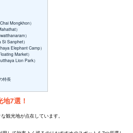
ai Mongkhon）
hathat）
tthanaram）
i Sanphet）
 Elephant Camp）
ting Market）
aya Lion Park）
ン
！
の特長
光地7選！
クな観光地が点在しています。
利用して効率よく巡るのにおすすめのスポットを7つ厳選し