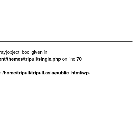
ay|object, bool given in
ent/themes/tripull/single.php
on line
70
in
/home/tripull/tripull.asia/public_html/wp-