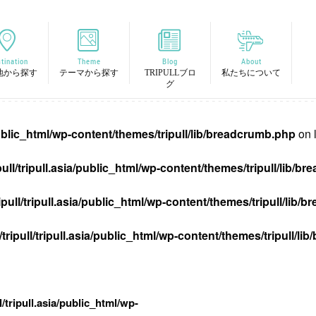
tination
Theme
Blog
About
地から探す
テーマから探す
TRIPULLブロ
私たちについて
グ
/public_html/wp-content/themes/tripull/lib/breadcrumb.php
on 
pull/tripull.asia/public_html/wp-content/themes/tripull/lib/
ipull/tripull.asia/public_html/wp-content/themes/tripull/lib
tripull/tripull.asia/public_html/wp-content/themes/tripull/l
l/tripull.asia/public_html/wp-