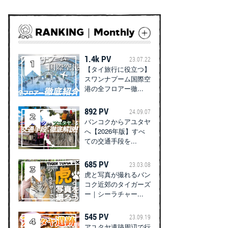
RANKING｜Monthly
1.4k PV
23.07.22
【タイ旅行に役立つ】
スワンナプーム国際空
港の全フロアー徹...
892 PV
24.09.07
バンコクからアユタヤ
へ【2026年版】すべ
ての交通手段を...
685 PV
23.03.08
虎と写真が撮れるバン
コク近郊のタイガーズ
ー｜シーラチャー...
545 PV
23.09.19
アユタヤ遺跡周辺で行