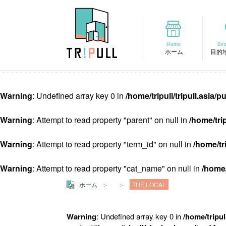
Home
Des
ホーム
目的
Warning
: Undefined array key 0 in
/home/tripull/tripull.asia
Warning
: Attempt to read property "parent" on null in
/home/tri
Warning
: Attempt to read property "term_id" on null in
/home/tr
Warning
: Attempt to read property "cat_name" on null in
/home/
ホーム
THE LOCAL
Warning
: Undefined array key 0 in
/home/tripul