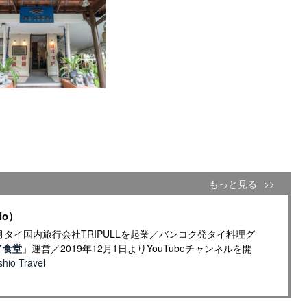
もっと見る
io）
年4月タイ国内旅行会社TRIPULLを起業／バンコク発タイ料理グ
イ食堂
」運営／2019年12月1日よりYouTubeチャンネルを開
io Travel