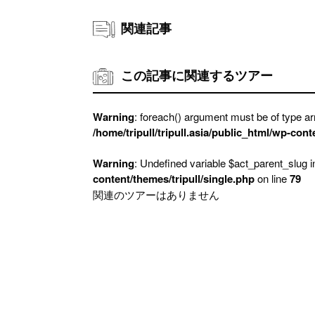
関連記事
この記事に関連するツアー
Warning
: foreach() argument must be of type arr
/home/tripull/tripull.asia/public_html/wp-cont
Warning
: Undefined variable $act_parent_slug 
content/themes/tripull/single.php
on line
79
関連のツアーはありません