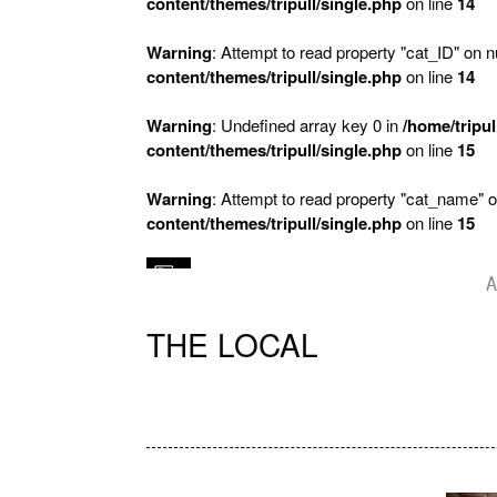
content/themes/tripull/single.php
on line
14
Warning
: Attempt to read property "cat_ID" on nu
content/themes/tripull/single.php
on line
14
Warning
: Undefined array key 0 in
/home/tripul
content/themes/tripull/single.php
on line
15
Warning
: Attempt to read property "cat_name" o
content/themes/tripull/single.php
on line
15
A
THE LOCAL