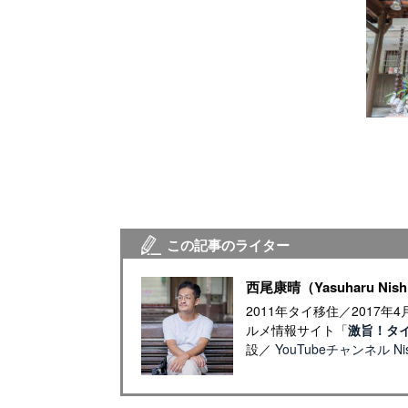
この記事のライター
西尾康晴（Yasuharu Nish
2011年タイ移住／2017
ルメ情報サイト「
激旨！タ
設／
YouTubeチャンネル Nish