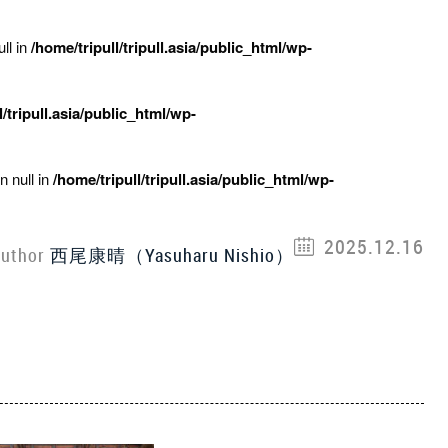
ll in
/home/tripull/tripull.asia/public_html/wp-
l/tripull.asia/public_html/wp-
n null in
/home/tripull/tripull.asia/public_html/wp-
2025.12.16
uthor
西尾康晴（Yasuharu Nishio）