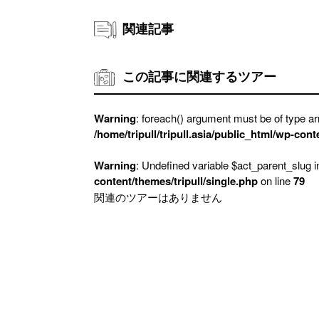
関連記事
この記事に関連するツアー
Warning
: foreach() argument must be of type arr
/home/tripull/tripull.asia/public_html/wp-cont
Warning
: Undefined variable $act_parent_slug 
content/themes/tripull/single.php
on line
79
関連のツアーはありません