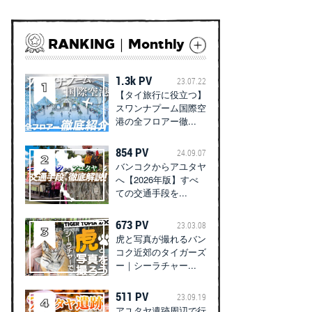
RANKING｜Monthly
1.3k PV
23.07.22
【タイ旅行に役立つ】
スワンナプーム国際空
港の全フロアー徹...
854 PV
24.09.07
バンコクからアユタヤ
へ【2026年版】すべ
ての交通手段を...
673 PV
23.03.08
虎と写真が撮れるバン
コク近郊のタイガーズ
ー｜シーラチャー...
511 PV
23.09.19
アユタヤ遺跡周辺で行