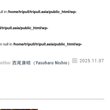
ll in
/home/tripull/tripull.asia/public_html/wp-
l/tripull.asia/public_html/wp-
n null in
/home/tripull/tripull.asia/public_html/wp-
2025.11.07
uthor
西尾康晴（Yasuharu Nishio）