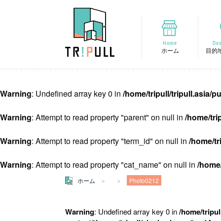
Home
Des
ホーム
目的
Warning
: Undefined array key 0 in
/home/tripull/tripull.asia
Warning
: Attempt to read property "parent" on null in
/home/tri
Warning
: Attempt to read property "term_id" on null in
/home/tr
Warning
: Attempt to read property "cat_name" on null in
/home/
ホーム
Photo0212
Warning
: Undefined array key 0 in
/home/tripul