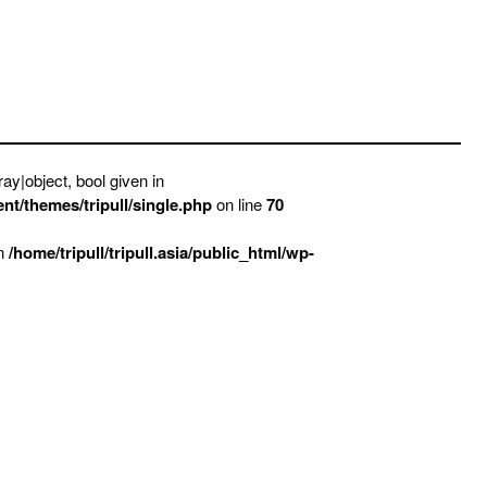
ay|object, bool given in
ent/themes/tripull/single.php
on line
70
in
/home/tripull/tripull.asia/public_html/wp-