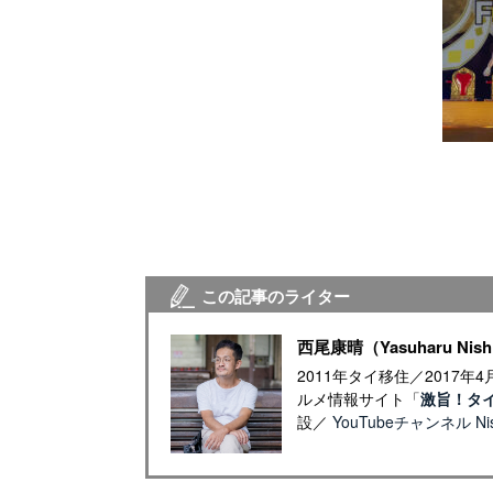
この記事のライター
西尾康晴（Yasuharu Nish
2011年タイ移住／2017
ルメ情報サイト「
激旨！タ
設／
YouTubeチャンネル Nish