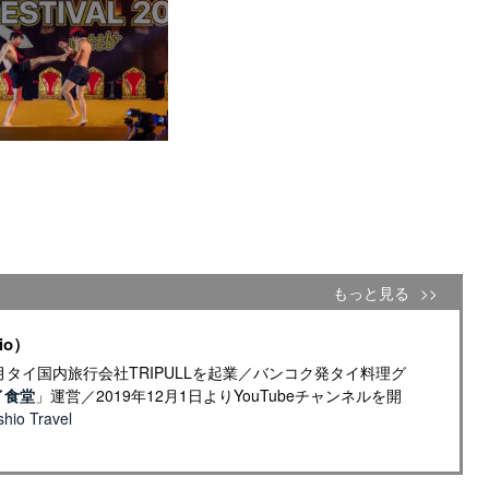
もっと見る
io）
年4月タイ国内旅行会社TRIPULLを起業／バンコク発タイ料理グ
イ食堂
」運営／2019年12月1日よりYouTubeチャンネルを開
io Travel