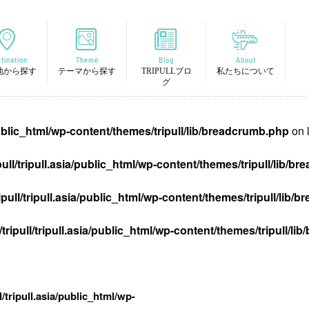
tination
Theme
Blog
About
地から探す
テーマから探す
TRIPULLブロ
私たちについて
グ
/public_html/wp-content/themes/tripull/lib/breadcrumb.php
on 
pull/tripull.asia/public_html/wp-content/themes/tripull/lib/
ipull/tripull.asia/public_html/wp-content/themes/tripull/lib
tripull/tripull.asia/public_html/wp-content/themes/tripull/l
l/tripull.asia/public_html/wp-