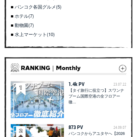
バンコク各国グルメ(5)
ホテル(7)
動物園(7)
水上マーケット(10)
RANKING｜Monthly
1.4k PV
23.07.22
【タイ旅行に役立つ】スワンナ
プーム国際空港の全フロアー
徹...
873 PV
24.09.07
バンコクからアユタヤへ【2026