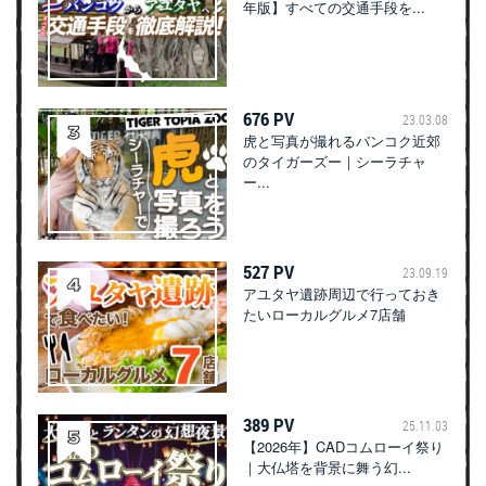
年版】すべての交通手段を...
676 PV
23.03.08
虎と写真が撮れるバンコク近郊
のタイガーズー｜シーラチャ
ー...
527 PV
23.09.19
アユタヤ遺跡周辺で行っておき
たいローカルグルメ7店舗
389 PV
25.11.03
【2026年】CADコムローイ祭り
｜大仏塔を背景に舞う幻...