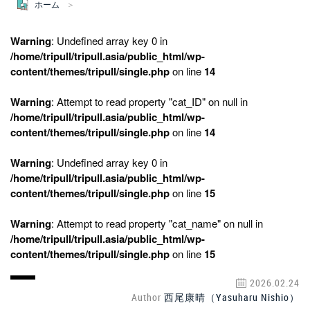
ホーム
Warning
: Undefined array key 0 in
/home/tripull/tripull.asia/public_html/wp-
content/themes/tripull/single.php
on line
14
Warning
: Attempt to read property "cat_ID" on null in
/home/tripull/tripull.asia/public_html/wp-
content/themes/tripull/single.php
on line
14
Warning
: Undefined array key 0 in
/home/tripull/tripull.asia/public_html/wp-
content/themes/tripull/single.php
on line
15
Warning
: Attempt to read property "cat_name" on null in
/home/tripull/tripull.asia/public_html/wp-
content/themes/tripull/single.php
on line
15
2026.02.24
Author
西尾康晴（Yasuharu Nishio）