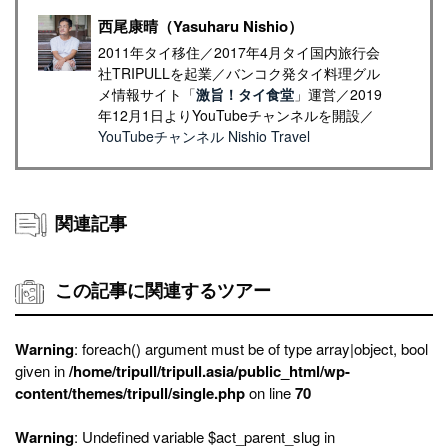
西尾康晴（Yasuharu Nishio）
2011年タイ移住／2017年4月タイ国内旅行会
社TRIPULLを起業／バンコク発タイ料理グル
メ情報サイト「
激旨！タイ食堂
」運営／2019
年12月1日よりYouTubeチャンネルを開設／
YouTubeチャンネル Nishio Travel
関連記事
この記事に関連するツアー
Warning
: foreach() argument must be of type array|object, bool
given in
/home/tripull/tripull.asia/public_html/wp-
content/themes/tripull/single.php
on line
70
Warning
: Undefined variable $act_parent_slug in