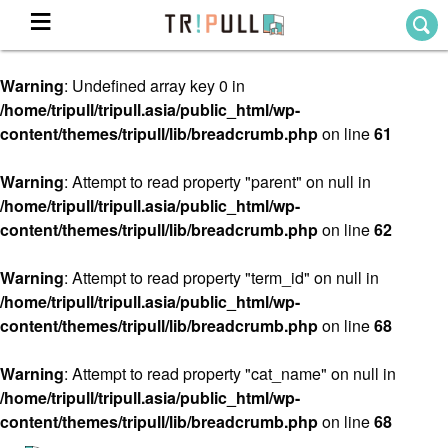
Warning
: Undefined array key 0 in
Home
/home/tripull/tripull.asia/public_html/wp-
ホーム
content/themes/tripull/lib/breadcrumb.php
on line
61
Destination
目的地から探す
Warning
: Attempt to read property "parent" on null in
/home/tripull/tripull.asia/public_html/wp-
Theme
テーマから探す
content/themes/tripull/lib/breadcrumb.php
on line
62
Blog
TRIPULLブログ
Warning
: Attempt to read property "term_id" on null in
/home/tripull/tripull.asia/public_html/wp-
About
content/themes/tripull/lib/breadcrumb.php
on line
68
私たちについて
Warning
: Attempt to read property "cat_name" on null in
/home/tripull/tripull.asia/public_html/wp-
content/themes/tripull/lib/breadcrumb.php
on line
68