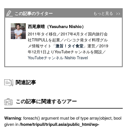
この記事のライター
もっと見る
西尾康晴（Yasuharu Nishio）
2011年タイ移住／2017年4月タイ国内旅行会
社TRIPULLを起業／バンコク発タイ料理グル
メ情報サイト「
激旨！タイ食堂
」運営／2019
年12月1日よりYouTubeチャンネルを開設／
YouTubeチャンネル Nishio Travel
関連記事
この記事に関連するツアー
Warning
: foreach() argument must be of type array|object, bool
given in
/home/tripull/tripull.asia/public_html/wp-