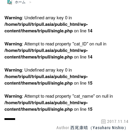
ホーム
Warning
: Undefined array key 0 in
/home/tripull/tripull.asia/public_html/wp-
content/themes/tripull/single.php
on line
14
Warning
: Attempt to read property "cat_ID" on null in
/home/tripull/tripull.asia/public_html/wp-
content/themes/tripull/single.php
on line
14
Warning
: Undefined array key 0 in
/home/tripull/tripull.asia/public_html/wp-
content/themes/tripull/single.php
on line
15
Warning
: Attempt to read property "cat_name" on null in
/home/tripull/tripull.asia/public_html/wp-
content/themes/tripull/single.php
on line
15
2017.11.14
Author
西尾康晴（Yasuharu Nishio）