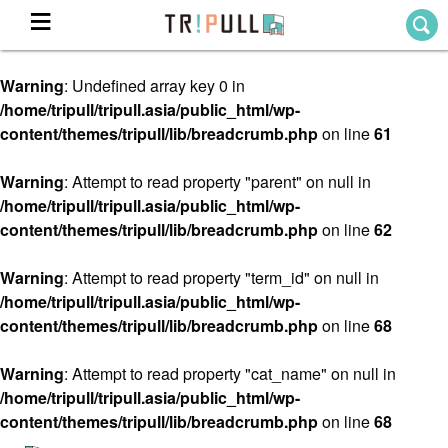
Warning
: Undefined array key 0 in
Home
/home/tripull/tripull.asia/public_html/wp-
ホーム
content/themes/tripull/lib/breadcrumb.php
on line
61
Destination
目的地から探す
Warning
: Attempt to read property "parent" on null in
/home/tripull/tripull.asia/public_html/wp-
Theme
テーマから探す
content/themes/tripull/lib/breadcrumb.php
on line
62
Blog
TRIPULLブログ
Warning
: Attempt to read property "term_id" on null in
/home/tripull/tripull.asia/public_html/wp-
About
content/themes/tripull/lib/breadcrumb.php
on line
68
私たちについて
Warning
: Attempt to read property "cat_name" on null in
/home/tripull/tripull.asia/public_html/wp-
content/themes/tripull/lib/breadcrumb.php
on line
68