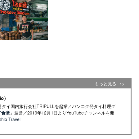
もっと見る
io）
年4月タイ国内旅行会社TRIPULLを起業／バンコク発タイ料理グ
イ食堂
」運営／2019年12月1日よりYouTubeチャンネルを開
io Travel