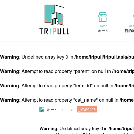
Home
Des
ホーム
目的
Warning
: Undefined array key 0 in
/home/tripull/tripull.asia
Warning
: Attempt to read property "parent" on null in
/home/tri
Warning
: Attempt to read property "term_id" on null in
/home/tr
Warning
: Attempt to read property "cat_name" on null in
/home/
ホーム
_YAS0408
Warning
: Undefined array key 0 in
/home/tripul