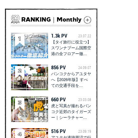
RANKING｜Monthly
1.3k PV
23.07.22
【タイ旅行に役立つ】
スワンナプーム国際空
港の全フロアー徹...
856 PV
24.09.07
バンコクからアユタヤ
へ【2026年版】すべ
ての交通手段を...
660 PV
23.03.08
虎と写真が撮れるバン
コク近郊のタイガーズ
ー｜シーラチャー...
516 PV
23.09.19
アユタヤ遺跡周辺で行