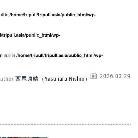
ll in
/home/tripull/tripull.asia/public_html/wp-
l/tripull.asia/public_html/wp-
n null in
/home/tripull/tripull.asia/public_html/wp-
2026.03.29
uthor
西尾康晴（Yasuharu Nishio）