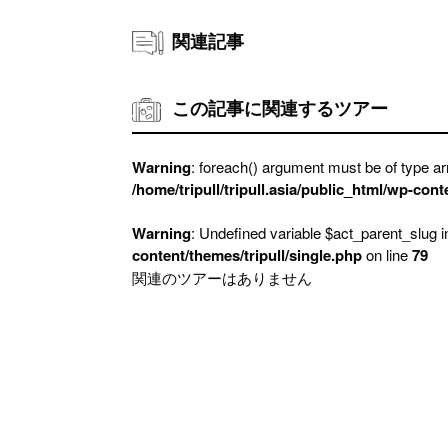
関連記事
この記事に関連するツアー
Warning
: foreach() argument must be of type arr
/home/tripull/tripull.asia/public_html/wp-cont
Warning
: Undefined variable $act_parent_slug 
content/themes/tripull/single.php
on line
79
関連のツアーはありません