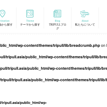
tination
Theme
Blog
About
地から探す
テーマから探す
TRIPULLブロ
私たちについて
グ
/public_html/wp-content/themes/tripull/lib/breadcrumb.php
on 
pull/tripull.asia/public_html/wp-content/themes/tripull/lib/
ipull/tripull.asia/public_html/wp-content/themes/tripull/lib
tripull/tripull.asia/public_html/wp-content/themes/tripull/l
l/tripull.asia/public_html/wp-