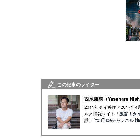
この記事のライター
西尾康晴（Yasuharu Nish
2011年タイ移住／2017
ルメ情報サイト「
激旨！タ
設／
YouTubeチャンネル Nish