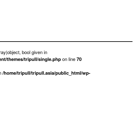
ay|object, bool given in
ent/themes/tripull/single.php
on line
70
in
/home/tripull/tripull.asia/public_html/wp-