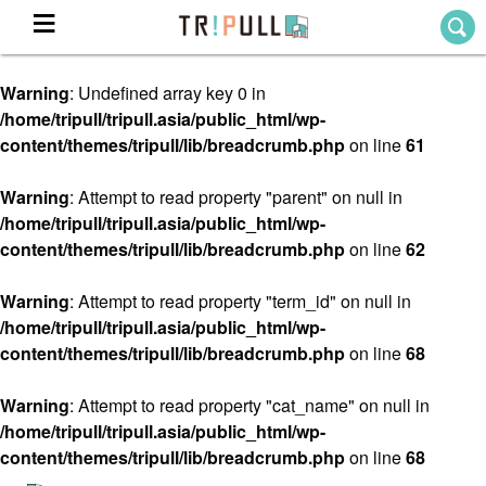
Warning
: Undefined array key 0 in
Home
/home/tripull/tripull.asia/public_html/wp-
ホーム
content/themes/tripull/lib/breadcrumb.php
on line
61
Destination
目的地から探す
Warning
: Attempt to read property "parent" on null in
/home/tripull/tripull.asia/public_html/wp-
Theme
テーマから探す
content/themes/tripull/lib/breadcrumb.php
on line
62
Blog
TRIPULLブログ
Warning
: Attempt to read property "term_id" on null in
/home/tripull/tripull.asia/public_html/wp-
About
content/themes/tripull/lib/breadcrumb.php
on line
68
私たちについて
Warning
: Attempt to read property "cat_name" on null in
/home/tripull/tripull.asia/public_html/wp-
content/themes/tripull/lib/breadcrumb.php
on line
68