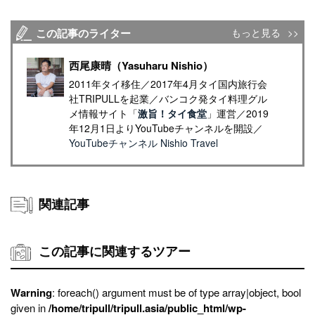
この記事のライター
もっと見る
西尾康晴（Yasuharu Nishio）
2011年タイ移住／2017年4月タイ国内旅行会
社TRIPULLを起業／バンコク発タイ料理グル
メ情報サイト「
激旨！タイ食堂
」運営／2019
年12月1日よりYouTubeチャンネルを開設／
YouTubeチャンネル Nishio Travel
関連記事
この記事に関連するツアー
Warning
: foreach() argument must be of type array|object, bool
given in
/home/tripull/tripull.asia/public_html/wp-