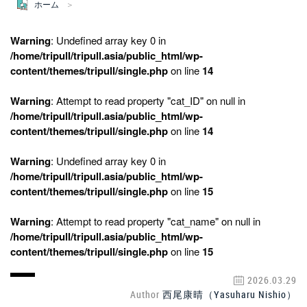
ホーム
Warning
: Undefined array key 0 in
/home/tripull/tripull.asia/public_html/wp-
content/themes/tripull/single.php
on line
14
Warning
: Attempt to read property "cat_ID" on null in
/home/tripull/tripull.asia/public_html/wp-
content/themes/tripull/single.php
on line
14
Warning
: Undefined array key 0 in
/home/tripull/tripull.asia/public_html/wp-
content/themes/tripull/single.php
on line
15
Warning
: Attempt to read property "cat_name" on null in
/home/tripull/tripull.asia/public_html/wp-
content/themes/tripull/single.php
on line
15
2026.03.29
Author
西尾康晴（Yasuharu Nishio）