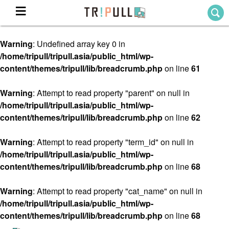
Warning
: Undefined array key 0 in
Home
/home/tripull/tripull.asia/public_html/wp-
ホーム
content/themes/tripull/lib/breadcrumb.php
on line
61
Destination
目的地から探す
Warning
: Attempt to read property "parent" on null in
/home/tripull/tripull.asia/public_html/wp-
Theme
テーマから探す
content/themes/tripull/lib/breadcrumb.php
on line
62
Blog
TRIPULLブログ
Warning
: Attempt to read property "term_id" on null in
/home/tripull/tripull.asia/public_html/wp-
About
content/themes/tripull/lib/breadcrumb.php
on line
68
私たちについて
Warning
: Attempt to read property "cat_name" on null in
/home/tripull/tripull.asia/public_html/wp-
content/themes/tripull/lib/breadcrumb.php
on line
68