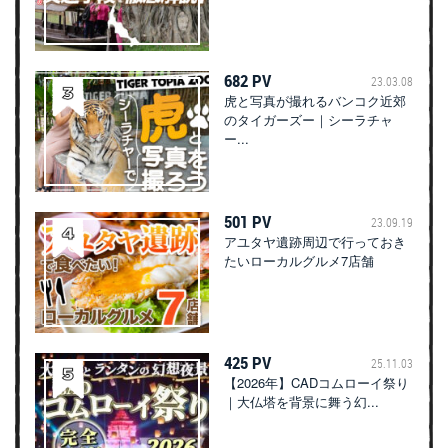
682 PV
23.03.08
虎と写真が撮れるバンコク近郊
のタイガーズー｜シーラチャ
ー...
501 PV
23.09.19
アユタヤ遺跡周辺で行っておき
たいローカルグルメ7店舗
425 PV
25.11.03
【2026年】CADコムローイ祭り
｜大仏塔を背景に舞う幻...