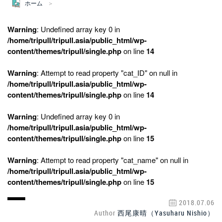
ホーム
Warning
: Undefined array key 0 in
/home/tripull/tripull.asia/public_html/wp-
content/themes/tripull/single.php
on line
14
Warning
: Attempt to read property "cat_ID" on null in
/home/tripull/tripull.asia/public_html/wp-
content/themes/tripull/single.php
on line
14
Warning
: Undefined array key 0 in
/home/tripull/tripull.asia/public_html/wp-
content/themes/tripull/single.php
on line
15
Warning
: Attempt to read property "cat_name" on null in
/home/tripull/tripull.asia/public_html/wp-
content/themes/tripull/single.php
on line
15
2018.07.06
Author
西尾康晴（Yasuharu Nishio）