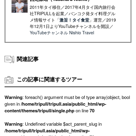
2011年タイ移住／2017年4月タイ国内旅行会
社TRIPULLを起業／バンコク発タイ料理グル
メ情報サイト「
激旨！タイ食堂
」運営／2019
年12月1日よりYouTubeチャンネルを開設／
YouTubeチャンネル Nishio Travel
関連記事
この記事に関連するツアー
Warning
: foreach() argument must be of type array|object, bool
given in
/home/tripull/tripull.asia/public_html/wp-
content/themes/tripull/single.php
on line
70
Warning
: Undefined variable $act_parent_slug in
/home/tripull/tripull.asia/public_html/wp-