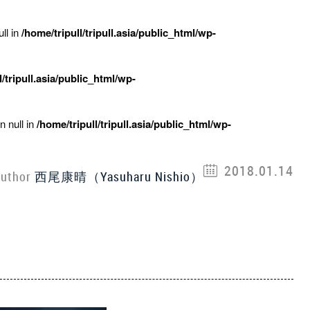
ll in
/home/tripull/tripull.asia/public_html/wp-
l/tripull.asia/public_html/wp-
n null in
/home/tripull/tripull.asia/public_html/wp-
2018.01.14
uthor
西尾康晴（Yasuharu Nishio）