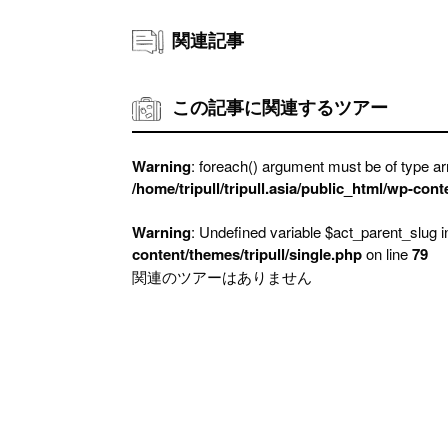
関連記事
この記事に関連するツアー
Warning
: foreach() argument must be of type arr
/home/tripull/tripull.asia/public_html/wp-cont
Warning
: Undefined variable $act_parent_slug 
content/themes/tripull/single.php
on line
79
関連のツアーはありません