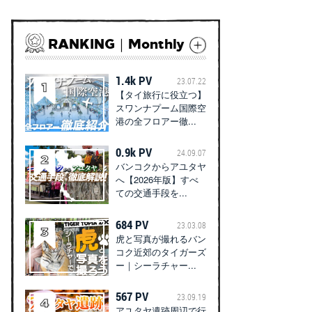
RANKING｜Monthly
1.4k PV
23.07.22
【タイ旅行に役立つ】
スワンナプーム国際空
港の全フロアー徹...
0.9k PV
24.09.07
バンコクからアユタヤ
へ【2026年版】すべ
ての交通手段を...
684 PV
23.03.08
虎と写真が撮れるバン
コク近郊のタイガーズ
ー｜シーラチャー...
567 PV
23.09.19
アユタヤ遺跡周辺で行