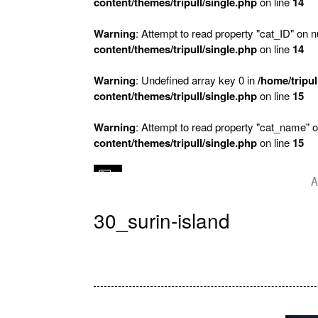
content/themes/tripull/single.php
on line
14
Warning
: Attempt to read property "cat_ID" on nu
content/themes/tripull/single.php
on line
14
Warning
: Undefined array key 0 in
/home/tripul
content/themes/tripull/single.php
on line
15
Warning
: Attempt to read property "cat_name" o
content/themes/tripull/single.php
on line
15
A
30_surin-island