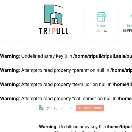
Home
Des
ホーム
目的
Warning
: Undefined array key 0 in
/home/tripull/tripull.asia
Warning
: Attempt to read property "parent" on null in
/home/tri
Warning
: Attempt to read property "term_id" on null in
/home/tr
Warning
: Attempt to read property "cat_name" on null in
/home/
ホーム
30_surin-island
Warning
: Undefined array key 0 in
/home/tripul