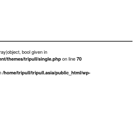
ay|object, bool given in
ent/themes/tripull/single.php
on line
70
in
/home/tripull/tripull.asia/public_html/wp-