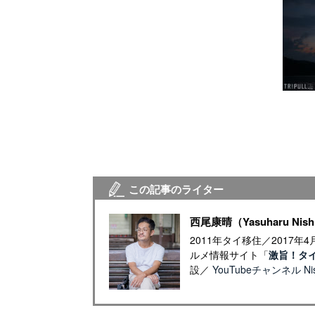
この記事のライター
西尾康晴（Yasuharu Nish
2011年タイ移住／2017
ルメ情報サイト「
激旨！タ
設／
YouTubeチャンネル Nish