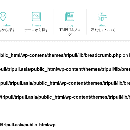
tination
Theme
Blog
About
地から探す
テーマから探す
TRIPULLブロ
私たちについて
グ
/public_html/wp-content/themes/tripull/lib/breadcrumb.php
on 
pull/tripull.asia/public_html/wp-content/themes/tripull/lib/
ipull/tripull.asia/public_html/wp-content/themes/tripull/lib
tripull/tripull.asia/public_html/wp-content/themes/tripull/l
l/tripull.asia/public_html/wp-