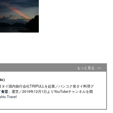
もっと見る
io）
年4月タイ国内旅行会社TRIPULLを起業／バンコク発タイ料理グ
イ食堂
」運営／2019年12月1日よりYouTubeチャンネルを開
io Travel