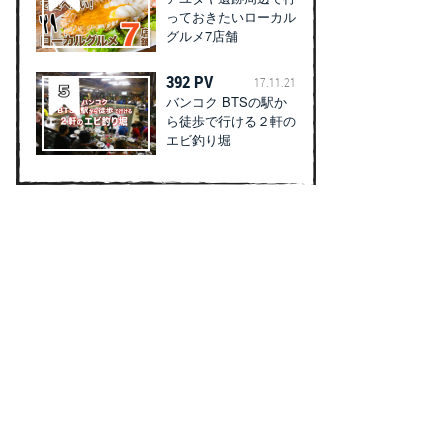
っておきたいローカル
グルメ7店舗
392 PV
17.11.21
バンコク BTSの駅か
ら徒歩で行ける２軒の
エビ釣り堀