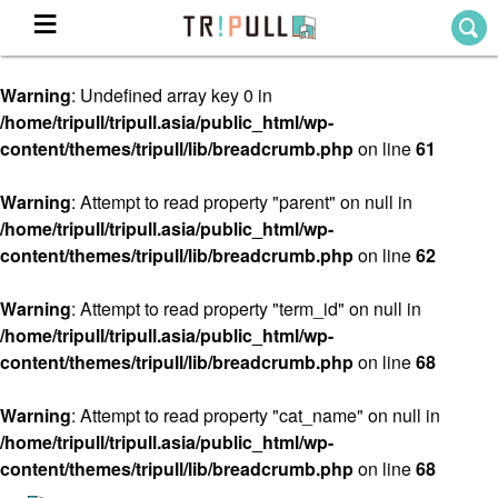
Warning
: Undefined array key 0 in
Home
/home/tripull/tripull.asia/public_html/wp-
ホーム
content/themes/tripull/lib/breadcrumb.php
on line
61
Destination
目的地から探す
Warning
: Attempt to read property "parent" on null in
/home/tripull/tripull.asia/public_html/wp-
Theme
テーマから探す
content/themes/tripull/lib/breadcrumb.php
on line
62
Blog
TRIPULLブログ
Warning
: Attempt to read property "term_id" on null in
/home/tripull/tripull.asia/public_html/wp-
About
content/themes/tripull/lib/breadcrumb.php
on line
68
私たちについて
Warning
: Attempt to read property "cat_name" on null in
/home/tripull/tripull.asia/public_html/wp-
content/themes/tripull/lib/breadcrumb.php
on line
68