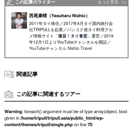
この記事のライター
もっと見る
西尾康晴（Yasuharu Nishio）
2011年タイ移住／2017年4月タイ国内旅行会
社TRIPULLを起業／バンコク発タイ料理グル
メ情報サイト「
激旨！タイ食堂
」運営／2019
年12月1日よりYouTubeチャンネルを開設／
YouTubeチャンネル Nishio Travel
関連記事
この記事に関連するツアー
Warning
: foreach() argument must be of type array|object, bool
given in
/home/tripull/tripull.asia/public_html/wp-
content/themes/tripull/single.php
on line
70