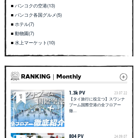
バンコクの空港(13)
バンコク各国グルメ(5)
ホテル(7)
動物園(7)
水上マーケット(10)
RANKING｜Monthly
1.3k PV
23.07.22
【タイ旅行に役立つ】スワンナ
プーム国際空港の全フロアー
徹...
804 PV
24.09.07