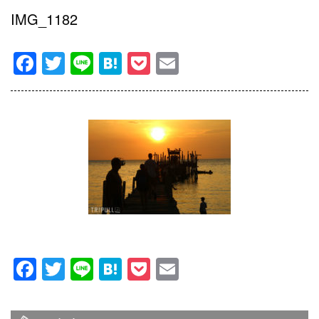
IMG_1182
Facebook
Twitter
Line
Hatena
Pocket
Email
Facebook
Twitter
Line
Hatena
Pocket
Email