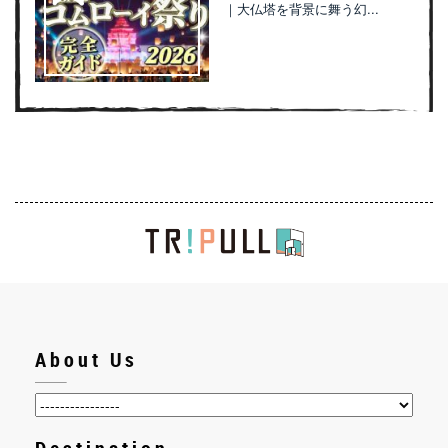
｜大仏塔を背景に舞う幻...
About Us