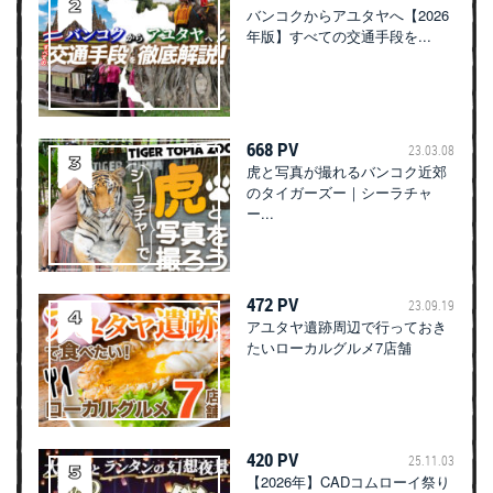
バンコクからアユタヤへ【2026
年版】すべての交通手段を...
668 PV
23.03.08
虎と写真が撮れるバンコク近郊
のタイガーズー｜シーラチャ
ー...
472 PV
23.09.19
アユタヤ遺跡周辺で行っておき
たいローカルグルメ7店舗
420 PV
25.11.03
【2026年】CADコムローイ祭り