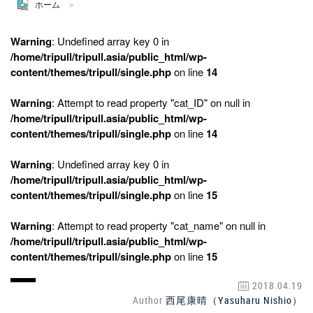
ホーム
Warning
: Undefined array key 0 in
/home/tripull/tripull.asia/public_html/wp-
content/themes/tripull/single.php
on line
14
Warning
: Attempt to read property "cat_ID" on null in
/home/tripull/tripull.asia/public_html/wp-
content/themes/tripull/single.php
on line
14
Warning
: Undefined array key 0 in
/home/tripull/tripull.asia/public_html/wp-
content/themes/tripull/single.php
on line
15
Warning
: Attempt to read property "cat_name" on null in
/home/tripull/tripull.asia/public_html/wp-
content/themes/tripull/single.php
on line
15
2018.04.19
Author
西尾康晴（Yasuharu Nishio）