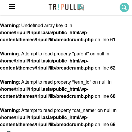
Warning
: Undefined array key 0 in
Home
/home/tripull/tripull.asia/public_html/wp-
ホーム
content/themes/tripull/lib/breadcrumb.php
on line
61
Destination
目的地から探す
Warning
: Attempt to read property "parent" on null in
/home/tripull/tripull.asia/public_html/wp-
Theme
テーマから探す
content/themes/tripull/lib/breadcrumb.php
on line
62
Blog
TRIPULLブログ
Warning
: Attempt to read property "term_id" on null in
/home/tripull/tripull.asia/public_html/wp-
About
content/themes/tripull/lib/breadcrumb.php
on line
68
私たちについて
Warning
: Attempt to read property "cat_name" on null in
/home/tripull/tripull.asia/public_html/wp-
content/themes/tripull/lib/breadcrumb.php
on line
68