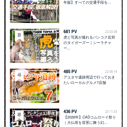
年版】すべての交通手段を...
681 PV
23.03.08
虎と写真が撮れるバンコク近郊
のタイガーズー｜シーラチャ
ー...
485 PV
23.09.19
アユタヤ遺跡周辺で行っておき
たいローカルグルメ7店舗
436 PV
25.11.03
【2026年】CADコムローイ祭り
｜大仏塔を背景に舞う幻...