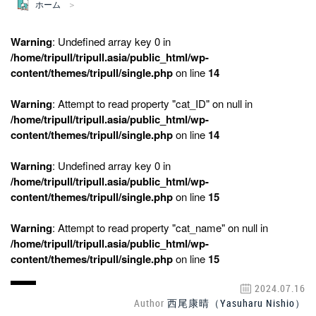
ホーム
Warning
: Undefined array key 0 in
/home/tripull/tripull.asia/public_html/wp-
content/themes/tripull/single.php
on line
14
Warning
: Attempt to read property "cat_ID" on null in
/home/tripull/tripull.asia/public_html/wp-
content/themes/tripull/single.php
on line
14
Warning
: Undefined array key 0 in
/home/tripull/tripull.asia/public_html/wp-
content/themes/tripull/single.php
on line
15
Warning
: Attempt to read property "cat_name" on null in
/home/tripull/tripull.asia/public_html/wp-
content/themes/tripull/single.php
on line
15
2024.07.16
Author
西尾康晴（Yasuharu Nishio）