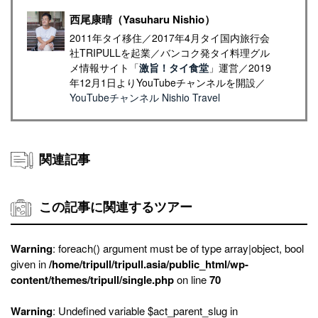
西尾康晴（Yasuharu Nishio）
2011年タイ移住／2017年4月タイ国内旅行会
社TRIPULLを起業／バンコク発タイ料理グル
メ情報サイト「
激旨！タイ食堂
」運営／2019
年12月1日よりYouTubeチャンネルを開設／
YouTubeチャンネル Nishio Travel
関連記事
この記事に関連するツアー
Warning
: foreach() argument must be of type array|object, bool
given in
/home/tripull/tripull.asia/public_html/wp-
content/themes/tripull/single.php
on line
70
Warning
: Undefined variable $act_parent_slug in