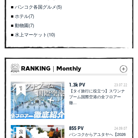
バンコク各国グルメ(5)
ホテル(7)
動物園(7)
水上マーケット(10)
RANKING｜Monthly
1.3k PV
23.07.22
【タイ旅行に役立つ】スワンナ
プーム国際空港の全フロアー
徹...
855 PV
24.09.07
バンコクからアユタヤへ【2026