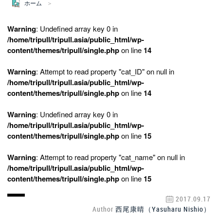
ホーム
Warning
: Undefined array key 0 in
/home/tripull/tripull.asia/public_html/wp-
content/themes/tripull/single.php
on line
14
Warning
: Attempt to read property "cat_ID" on null in
/home/tripull/tripull.asia/public_html/wp-
content/themes/tripull/single.php
on line
14
Warning
: Undefined array key 0 in
/home/tripull/tripull.asia/public_html/wp-
content/themes/tripull/single.php
on line
15
Warning
: Attempt to read property "cat_name" on null in
/home/tripull/tripull.asia/public_html/wp-
content/themes/tripull/single.php
on line
15
2017.09.17
Author
西尾康晴（Yasuharu Nishio）