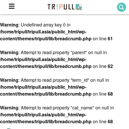
Warning
: Undefined array key 0 in
Home
/home/tripull/tripull.asia/public_html/wp-
ホーム
content/themes/tripull/lib/breadcrumb.php
on line
61
Destination
目的地から探す
Warning
: Attempt to read property "parent" on null in
/home/tripull/tripull.asia/public_html/wp-
Theme
テーマから探す
content/themes/tripull/lib/breadcrumb.php
on line
62
Blog
TRIPULLブログ
Warning
: Attempt to read property "term_id" on null in
/home/tripull/tripull.asia/public_html/wp-
About
content/themes/tripull/lib/breadcrumb.php
on line
68
私たちについて
Warning
: Attempt to read property "cat_name" on null in
/home/tripull/tripull.asia/public_html/wp-
content/themes/tripull/lib/breadcrumb.php
on line
68