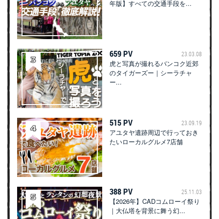
年版】すべての交通手段を...
659 PV
23.03.08
虎と写真が撮れるバンコク近郊
のタイガーズー｜シーラチャ
ー...
515 PV
23.09.19
アユタヤ遺跡周辺で行っておき
たいローカルグルメ7店舗
388 PV
25.11.03
【2026年】CADコムローイ祭り
｜大仏塔を背景に舞う幻...