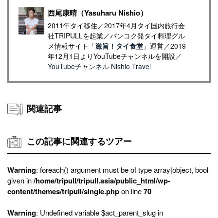
西尾康晴（Yasuharu Nishio）
2011年タイ移住／2017年4月タイ国内旅行会
社TRIPULLを起業／バンコク発タイ料理グル
メ情報サイト「
激旨！タイ食堂
」運営／2019
年12月1日よりYouTubeチャンネルを開設／
YouTubeチャンネル Nishio Travel
関連記事
この記事に関連するツアー
Warning
: foreach() argument must be of type array|object, bool
given in
/home/tripull/tripull.asia/public_html/wp-
content/themes/tripull/single.php
on line
70
Warning
: Undefined variable $act_parent_slug in