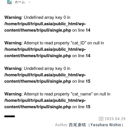
ホーム
Warning
: Undefined array key 0 in
/home/tripull/tripull.asia/public_html/wp-
content/themes/tripull/single.php
on line
14
Warning
: Attempt to read property "cat_ID" on null in
/home/tripull/tripull.asia/public_html/wp-
content/themes/tripull/single.php
on line
14
Warning
: Undefined array key 0 in
/home/tripull/tripull.asia/public_html/wp-
content/themes/tripull/single.php
on line
15
Warning
: Attempt to read property "cat_name" on null in
/home/tripull/tripull.asia/public_html/wp-
content/themes/tripull/single.php
on line
15
2025.04.29
Author
西尾康晴（Yasuharu Nishio）