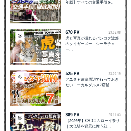
年版】すべての交通手段を...
670 PV
23.03.08
虎と写真が撮れるバンコク近郊
のタイガーズー｜シーラチャ
ー...
525 PV
23.09.19
アユタヤ遺跡周辺で行っておき
たいローカルグルメ7店舗
389 PV
25.11.03
【2026年】CADコムローイ祭り
｜大仏塔を背景に舞う幻...