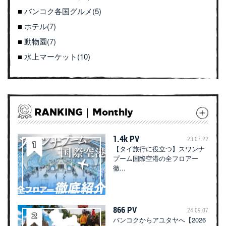
バンコク各国グルメ(5)
ホテル(7)
動物園(7)
水上マーケット(10)
RANKING｜Monthly
1.4k PV
23.07.22
【タイ旅行に役立つ】スワンナ
プーム国際空港の全フロアー
徹...
866 PV
24.09.07
バンコクからアユタヤへ【2026