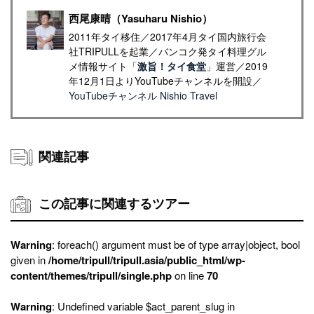
西尾康晴（Yasuharu Nishio）
2011年タイ移住／2017年4月タイ国内旅行会
社TRIPULLを起業／バンコク発タイ料理グル
メ情報サイト「
激旨！タイ食堂
」運営／2019
年12月1日よりYouTubeチャンネルを開設／
YouTubeチャンネル Nishio Travel
関連記事
この記事に関連するツアー
Warning
: foreach() argument must be of type array|object, bool
given in
/home/tripull/tripull.asia/public_html/wp-
content/themes/tripull/single.php
on line
70
Warning
: Undefined variable $act_parent_slug in