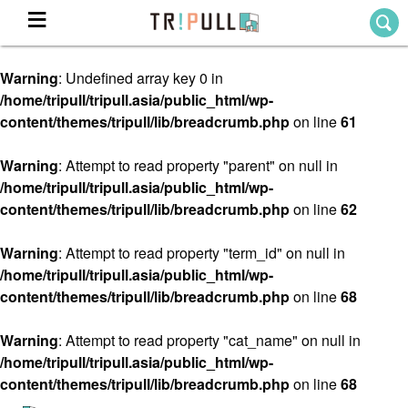
Warning
: Undefined array key 0 in
Home
/home/tripull/tripull.asia/public_html/wp-
ホーム
content/themes/tripull/lib/breadcrumb.php
on line
61
Destination
目的地から探す
Warning
: Attempt to read property "parent" on null in
/home/tripull/tripull.asia/public_html/wp-
Theme
テーマから探す
content/themes/tripull/lib/breadcrumb.php
on line
62
Blog
TRIPULLブログ
Warning
: Attempt to read property "term_id" on null in
/home/tripull/tripull.asia/public_html/wp-
About
content/themes/tripull/lib/breadcrumb.php
on line
68
私たちについて
Warning
: Attempt to read property "cat_name" on null in
/home/tripull/tripull.asia/public_html/wp-
content/themes/tripull/lib/breadcrumb.php
on line
68