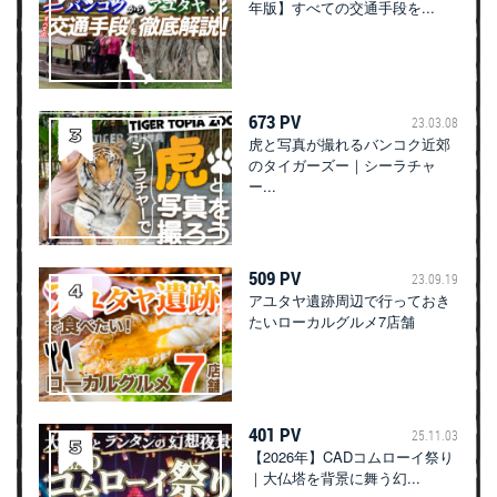
年版】すべての交通手段を...
673 PV
23.03.08
虎と写真が撮れるバンコク近郊
のタイガーズー｜シーラチャ
ー...
509 PV
23.09.19
アユタヤ遺跡周辺で行っておき
たいローカルグルメ7店舗
401 PV
25.11.03
【2026年】CADコムローイ祭り
｜大仏塔を背景に舞う幻...