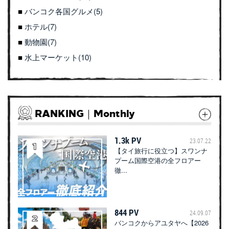
バンコク各国グルメ(5)
ホテル(7)
動物園(7)
水上マーケット(10)
RANKING｜Monthly
1.3k PV
23.07.22
【タイ旅行に役立つ】スワンナ
プーム国際空港の全フロアー
徹...
844 PV
24.09.07
バンコクからアユタヤへ【2026