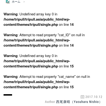
ホーム
Warning
: Undefined array key 0 in
/home/tripull/tripull.asia/public_html/wp-
content/themes/tripull/single.php
on line
14
Warning
: Attempt to read property "cat_ID" on null in
/home/tripull/tripull.asia/public_html/wp-
content/themes/tripull/single.php
on line
14
Warning
: Undefined array key 0 in
/home/tripull/tripull.asia/public_html/wp-
content/themes/tripull/single.php
on line
15
Warning
: Attempt to read property "cat_name" on null in
/home/tripull/tripull.asia/public_html/wp-
content/themes/tripull/single.php
on line
15
2017.10.12
Author
西尾康晴（Yasuharu Nishio）