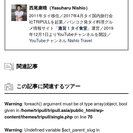
西尾康晴（Yasuharu Nishio）
2011年タイ移住／2017年4月タイ国内旅行会
社TRIPULLを起業／バンコク発タイ料理グル
メ情報サイト「
激旨！タイ食堂
」運営／2019
年12月1日よりYouTubeチャンネルを開設／
YouTubeチャンネル Nishio Travel
関連記事
この記事に関連するツアー
Warning
: foreach() argument must be of type array|object, bool
given in
/home/tripull/tripull.asia/public_html/wp-
content/themes/tripull/single.php
on line
70
Warning
: Undefined variable $act_parent_slug in