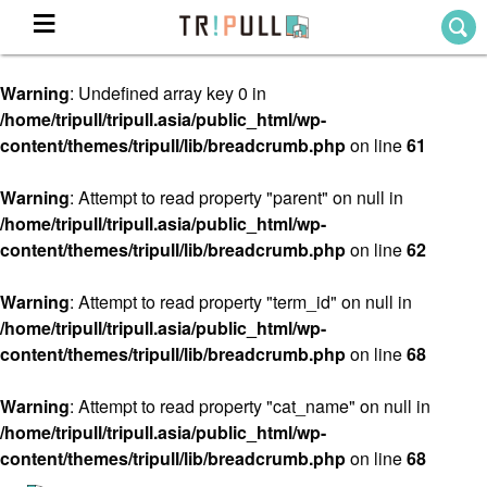
Warning
: Undefined array key 0 in
Home
/home/tripull/tripull.asia/public_html/wp-
ホーム
content/themes/tripull/lib/breadcrumb.php
on line
61
Destination
目的地から探す
Warning
: Attempt to read property "parent" on null in
/home/tripull/tripull.asia/public_html/wp-
Theme
テーマから探す
content/themes/tripull/lib/breadcrumb.php
on line
62
Blog
TRIPULLブログ
Warning
: Attempt to read property "term_id" on null in
/home/tripull/tripull.asia/public_html/wp-
About
content/themes/tripull/lib/breadcrumb.php
on line
68
私たちについて
Warning
: Attempt to read property "cat_name" on null in
/home/tripull/tripull.asia/public_html/wp-
content/themes/tripull/lib/breadcrumb.php
on line
68