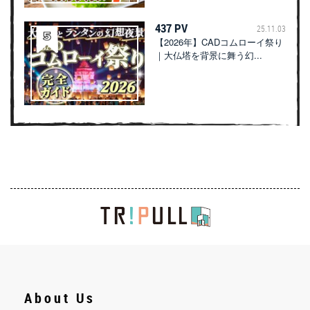
437 PV
25.11.03
【2026年】CADコムローイ祭り
｜大仏塔を背景に舞う幻...
About Us