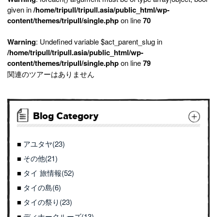
given in
/home/tripull/tripull.asia/public_html/wp-
content/themes/tripull/single.php
on line
70
Warning
: Undefined variable $act_parent_slug in
/home/tripull/tripull.asia/public_html/wp-
content/themes/tripull/single.php
on line
79
関連のツアーはありません
Blog Category
アユタヤ(23)
その他(21)
タイ 旅情報(52)
タイの島(6)
タイの祭り(23)
ディナークルーズ(13)