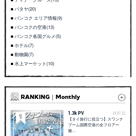
パタヤ(20)
バンコク エリア情報(9)
バンコクの空港(13)
バンコク各国グルメ(5)
ホテル(7)
動物園(7)
水上マーケット(10)
RANKING｜Monthly
1.3k PV
23.07.22
【タイ旅行に役立つ】スワンナ
プーム国際空港の全フロアー
徹...