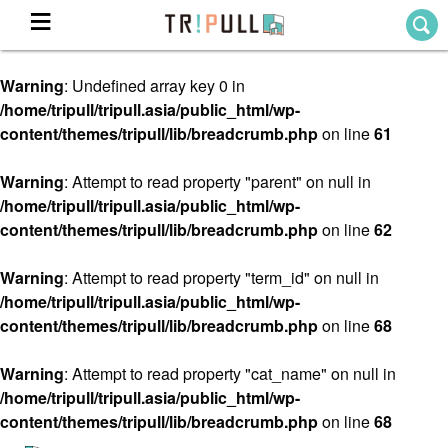
Warning
: Undefined array key 0 in
Home
/home/tripull/tripull.asia/public_html/wp-
ホーム
content/themes/tripull/lib/breadcrumb.php
on line
61
Destination
目的地から探す
Warning
: Attempt to read property "parent" on null in
/home/tripull/tripull.asia/public_html/wp-
Theme
テーマから探す
content/themes/tripull/lib/breadcrumb.php
on line
62
Blog
TRIPULLブログ
Warning
: Attempt to read property "term_id" on null in
/home/tripull/tripull.asia/public_html/wp-
About
content/themes/tripull/lib/breadcrumb.php
on line
68
私たちについて
Warning
: Attempt to read property "cat_name" on null in
/home/tripull/tripull.asia/public_html/wp-
content/themes/tripull/lib/breadcrumb.php
on line
68