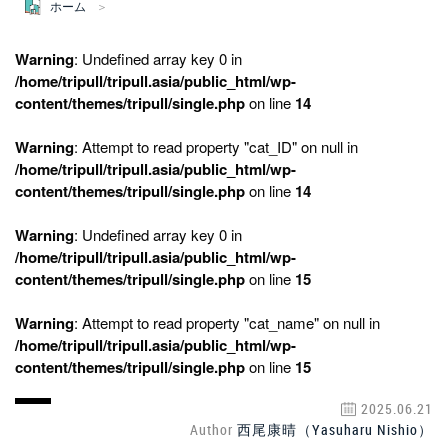
ホーム
Warning
: Undefined array key 0 in
/home/tripull/tripull.asia/public_html/wp-
content/themes/tripull/single.php
on line
14
Warning
: Attempt to read property "cat_ID" on null in
/home/tripull/tripull.asia/public_html/wp-
content/themes/tripull/single.php
on line
14
Warning
: Undefined array key 0 in
/home/tripull/tripull.asia/public_html/wp-
content/themes/tripull/single.php
on line
15
Warning
: Attempt to read property "cat_name" on null in
/home/tripull/tripull.asia/public_html/wp-
content/themes/tripull/single.php
on line
15
2025.06.21
Author
西尾康晴（Yasuharu Nishio）