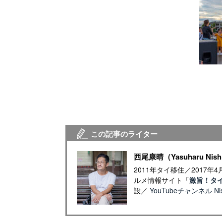
この記事のライター
西尾康晴（Yasuharu Nish
2011年タイ移住／2017
ルメ情報サイト「
激旨！タ
設／
YouTubeチャンネル Nish