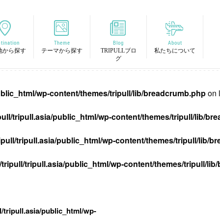
tination
Theme
Blog
About
地から探す
テーマから探す
TRIPULLブロ
私たちについて
グ
/public_html/wp-content/themes/tripull/lib/breadcrumb.php
on 
pull/tripull.asia/public_html/wp-content/themes/tripull/lib/
ipull/tripull.asia/public_html/wp-content/themes/tripull/lib
tripull/tripull.asia/public_html/wp-content/themes/tripull/l
l/tripull.asia/public_html/wp-