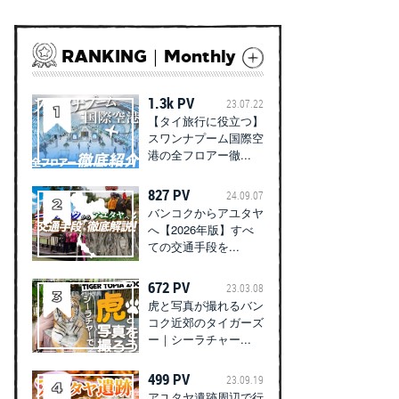
RANKING｜Monthly
1.3k PV
23.07.22
【タイ旅行に役立つ】
スワンナプーム国際空
港の全フロアー徹...
827 PV
24.09.07
バンコクからアユタヤ
へ【2026年版】すべ
ての交通手段を...
672 PV
23.03.08
虎と写真が撮れるバン
コク近郊のタイガーズ
ー｜シーラチャー...
499 PV
23.09.19
アユタヤ遺跡周辺で行