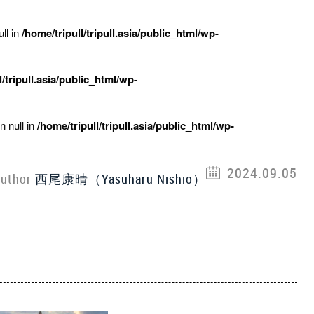
ll in
/home/tripull/tripull.asia/public_html/wp-
l/tripull.asia/public_html/wp-
n null in
/home/tripull/tripull.asia/public_html/wp-
2024.09.05
uthor
西尾康晴（Yasuharu Nishio）