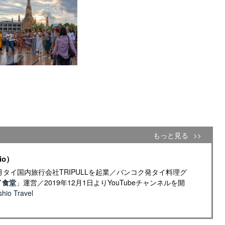
もっと見る
io）
年4月タイ国内旅行会社TRIPULLを起業／バンコク発タイ料理グ
イ食堂
」運営／2019年12月1日よりYouTubeチャンネルを開
io Travel