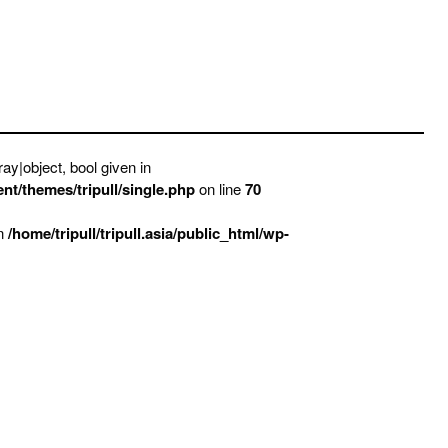
ay|object, bool given in
ent/themes/tripull/single.php
on line
70
in
/home/tripull/tripull.asia/public_html/wp-