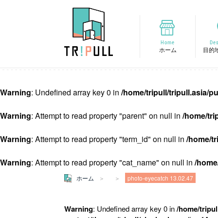
Home
Des
ホーム
目的
Warning
: Undefined array key 0 in
/home/tripull/tripull.asia
Warning
: Attempt to read property "parent" on null in
/home/tri
Warning
: Attempt to read property "term_id" on null in
/home/tr
Warning
: Attempt to read property "cat_name" on null in
/home/
ホーム
photo-eyecatch 13.02.47
Warning
: Undefined array key 0 in
/home/tripul