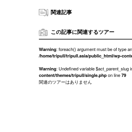
関連記事
この記事に関連するツアー
Warning
: foreach() argument must be of type arr
/home/tripull/tripull.asia/public_html/wp-cont
Warning
: Undefined variable $act_parent_slug 
content/themes/tripull/single.php
on line
79
関連のツアーはありません