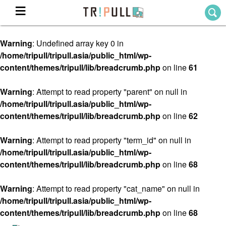
Warning
: Undefined array key 0 in
Home
/home/tripull/tripull.asia/public_html/wp-
ホーム
content/themes/tripull/lib/breadcrumb.php
on line
61
Destination
目的地から探す
Warning
: Attempt to read property "parent" on null in
/home/tripull/tripull.asia/public_html/wp-
Theme
テーマから探す
content/themes/tripull/lib/breadcrumb.php
on line
62
Blog
TRIPULLブログ
Warning
: Attempt to read property "term_id" on null in
/home/tripull/tripull.asia/public_html/wp-
About
content/themes/tripull/lib/breadcrumb.php
on line
68
私たちについて
Warning
: Attempt to read property "cat_name" on null in
/home/tripull/tripull.asia/public_html/wp-
content/themes/tripull/lib/breadcrumb.php
on line
68