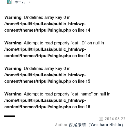
ホーム
Warning
: Undefined array key 0 in
/home/tripull/tripull.asia/public_html/wp-
content/themes/tripull/single.php
on line
14
Warning
: Attempt to read property "cat_ID" on null in
/home/tripull/tripull.asia/public_html/wp-
content/themes/tripull/single.php
on line
14
Warning
: Undefined array key 0 in
/home/tripull/tripull.asia/public_html/wp-
content/themes/tripull/single.php
on line
15
Warning
: Attempt to read property "cat_name" on null in
/home/tripull/tripull.asia/public_html/wp-
content/themes/tripull/single.php
on line
15
2024.08.22
Author
西尾康晴（Yasuharu Nishio）