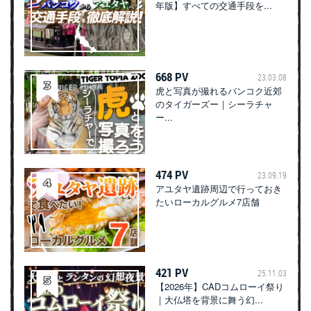
年版】すべての交通手段を...
668 PV
23.03.08
虎と写真が撮れるバンコク近郊
のタイガーズー｜シーラチャ
ー...
474 PV
23.09.19
アユタヤ遺跡周辺で行っておき
たいローカルグルメ7店舗
421 PV
25.11.03
【2026年】CADコムローイ祭り
｜大仏塔を背景に舞う幻...