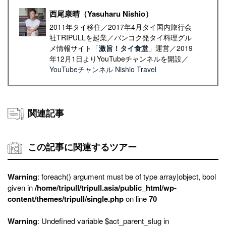
西尾康晴（Yasuharu Nishio）
2011年タイ移住／2017年4月タイ国内旅行会
社TRIPULLを起業／バンコク発タイ料理グル
メ情報サイト「
激旨！タイ食堂
」運営／2019
年12月1日よりYouTubeチャンネルを開設／
YouTubeチャンネル Nishio Travel
関連記事
この記事に関連するツアー
Warning
: foreach() argument must be of type array|object, bool
given in
/home/tripull/tripull.asia/public_html/wp-
content/themes/tripull/single.php
on line
70
Warning
: Undefined variable $act_parent_slug in