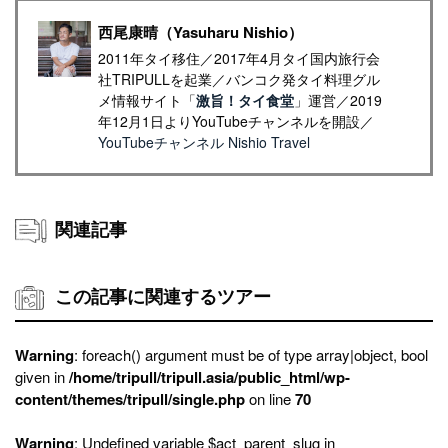
西尾康晴（Yasuharu Nishio）
2011年タイ移住／2017年4月タイ国内旅行会
社TRIPULLを起業／バンコク発タイ料理グル
メ情報サイト「
激旨！タイ食堂
」運営／2019
年12月1日よりYouTubeチャンネルを開設／
YouTubeチャンネル Nishio Travel
関連記事
この記事に関連するツアー
Warning
: foreach() argument must be of type array|object, bool
given in
/home/tripull/tripull.asia/public_html/wp-
content/themes/tripull/single.php
on line
70
Warning
: Undefined variable $act_parent_slug in