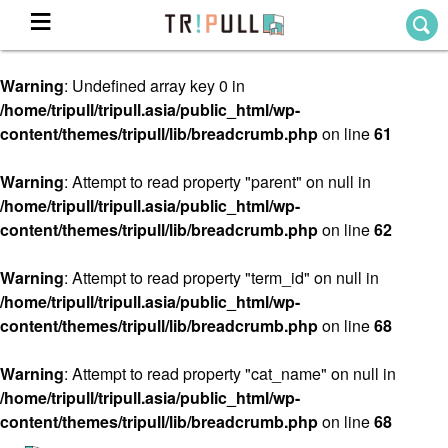
Warning
: Undefined array key 0 in
Home
/home/tripull/tripull.asia/public_html/wp-
ホーム
content/themes/tripull/lib/breadcrumb.php
on line
61
Destination
目的地から探す
Warning
: Attempt to read property "parent" on null in
/home/tripull/tripull.asia/public_html/wp-
Theme
テーマから探す
content/themes/tripull/lib/breadcrumb.php
on line
62
Blog
TRIPULLブログ
Warning
: Attempt to read property "term_id" on null in
/home/tripull/tripull.asia/public_html/wp-
About
content/themes/tripull/lib/breadcrumb.php
on line
68
私たちについて
Warning
: Attempt to read property "cat_name" on null in
/home/tripull/tripull.asia/public_html/wp-
content/themes/tripull/lib/breadcrumb.php
on line
68