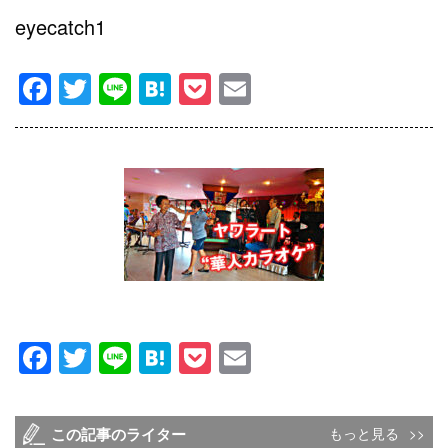
eyecatch1
Facebook
Twitter
Line
Hatena
Pocket
Email
Facebook
Twitter
Line
Hatena
Pocket
Email
この記事のライター
もっと見る