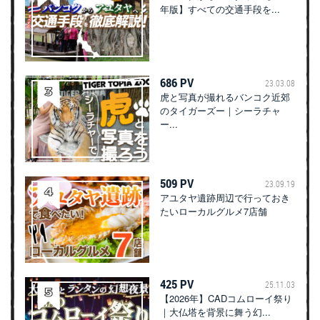
年版】すべての交通手段を...
686 PV
23.03.08
虎と写真が撮れるバンコク近郊
のタイガーズー｜シーラチャ
ー...
509 PV
23.09.19
アユタヤ遺跡周辺で行っておき
たいローカルグルメ7店舗
425 PV
25.11.03
【2026年】CADコムローイ祭り
｜大仏塔を背景に舞う幻...