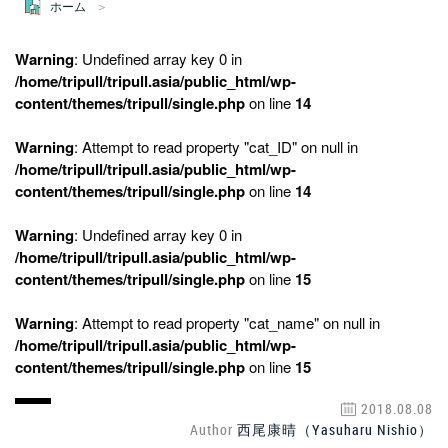
ホーム
Warning
: Undefined array key 0 in
/home/tripull/tripull.asia/public_html/wp-
content/themes/tripull/single.php
on line
14
Warning
: Attempt to read property "cat_ID" on null in
/home/tripull/tripull.asia/public_html/wp-
content/themes/tripull/single.php
on line
14
Warning
: Undefined array key 0 in
/home/tripull/tripull.asia/public_html/wp-
content/themes/tripull/single.php
on line
15
Warning
: Attempt to read property "cat_name" on null in
/home/tripull/tripull.asia/public_html/wp-
content/themes/tripull/single.php
on line
15
2018.08.08
Author
西尾康晴（Yasuharu Nishio）