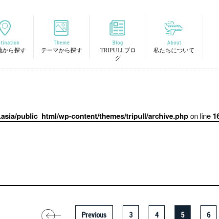
tination
Theme
Blog
About
地から探す
テーマから探す
TRIPULLブロ
私たちについて
グ
ll.asia/public_html/wp-content/themes/tripull/archive.php
on line
1
Previous
3
4
5
6