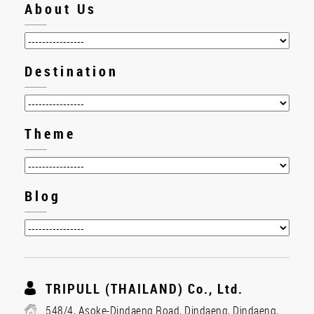
About Us
Destination
Theme
Blog
TRIPULL (THAILAND) Co., Ltd.
548/4, Asoke-Dindaeng Road, Dindaeng, Dindaeng,