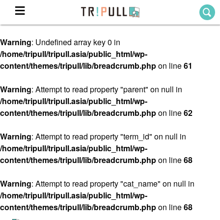
Warning
: Undefined array key 0 in
Home
/home/tripull/tripull.asia/public_html/wp-
ホーム
content/themes/tripull/lib/breadcrumb.php
on line
61
Destination
目的地から探す
Warning
: Attempt to read property "parent" on null in
/home/tripull/tripull.asia/public_html/wp-
Theme
テーマから探す
content/themes/tripull/lib/breadcrumb.php
on line
62
Blog
TRIPULLブログ
Warning
: Attempt to read property "term_id" on null in
/home/tripull/tripull.asia/public_html/wp-
About
content/themes/tripull/lib/breadcrumb.php
on line
68
私たちについて
Warning
: Attempt to read property "cat_name" on null in
/home/tripull/tripull.asia/public_html/wp-
content/themes/tripull/lib/breadcrumb.php
on line
68