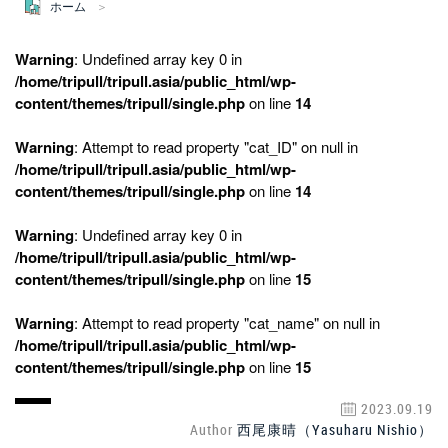
ホーム
Warning
: Undefined array key 0 in
/home/tripull/tripull.asia/public_html/wp-
content/themes/tripull/single.php
on line
14
Warning
: Attempt to read property "cat_ID" on null in
/home/tripull/tripull.asia/public_html/wp-
content/themes/tripull/single.php
on line
14
Warning
: Undefined array key 0 in
/home/tripull/tripull.asia/public_html/wp-
content/themes/tripull/single.php
on line
15
Warning
: Attempt to read property "cat_name" on null in
/home/tripull/tripull.asia/public_html/wp-
content/themes/tripull/single.php
on line
15
2023.09.19
Author
西尾康晴（Yasuharu Nishio）