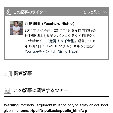
この記事のライター
もっと見る
西尾康晴（Yasuharu Nishio）
2011年タイ移住／2017年4月タイ国内旅行会
社TRIPULLを起業／バンコク発タイ料理グル
メ情報サイト「
激旨！タイ食堂
」運営／2019
年12月1日よりYouTubeチャンネルを開設／
YouTubeチャンネル Nishio Travel
関連記事
この記事に関連するツアー
Warning
: foreach() argument must be of type array|object, bool
given in
/home/tripull/tripull.asia/public_html/wp-