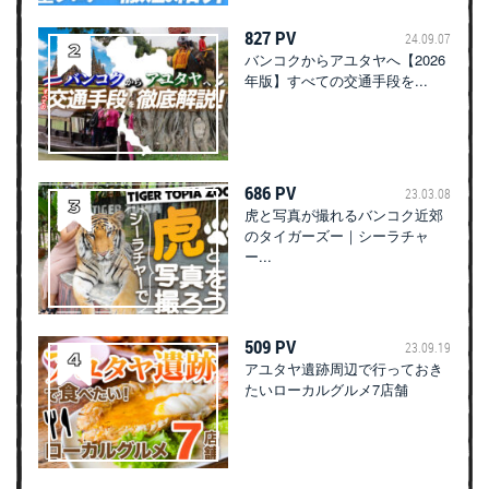
827 PV
24.09.07
バンコクからアユタヤへ【2026
年版】すべての交通手段を...
686 PV
23.03.08
虎と写真が撮れるバンコク近郊
のタイガーズー｜シーラチャ
ー...
509 PV
23.09.19
アユタヤ遺跡周辺で行っておき
たいローカルグルメ7店舗