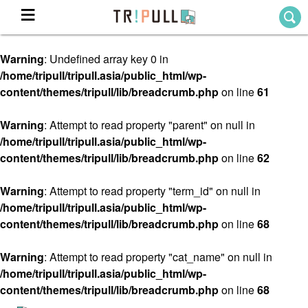
Warning
: Undefined array key 0 in
Home
/home/tripull/tripull.asia/public_html/wp-
ホーム
content/themes/tripull/lib/breadcrumb.php
on line
61
Destination
目的地から探す
Warning
: Attempt to read property "parent" on null in
/home/tripull/tripull.asia/public_html/wp-
Theme
テーマから探す
content/themes/tripull/lib/breadcrumb.php
on line
62
Blog
TRIPULLブログ
Warning
: Attempt to read property "term_id" on null in
/home/tripull/tripull.asia/public_html/wp-
About
content/themes/tripull/lib/breadcrumb.php
on line
68
私たちについて
Warning
: Attempt to read property "cat_name" on null in
/home/tripull/tripull.asia/public_html/wp-
content/themes/tripull/lib/breadcrumb.php
on line
68