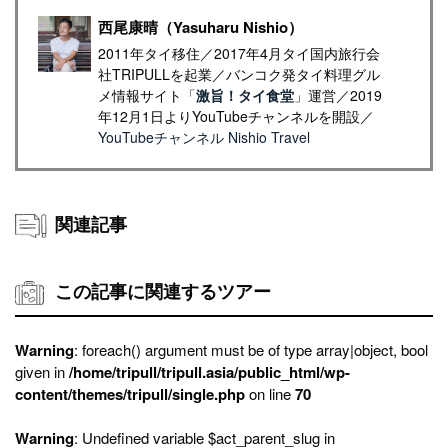
西尾康晴（Yasuharu Nishio）
2011年タイ移住／2017年4月タイ国内旅行会
社TRIPULLを起業／バンコク発タイ料理グル
メ情報サイト「
激旨！タイ食堂
」運営／2019
年12月1日よりYouTubeチャンネルを開設／
YouTubeチャンネル Nishio Travel
関連記事
この記事に関連するツアー
Warning
: foreach() argument must be of type array|object, bool
given in
/home/tripull/tripull.asia/public_html/wp-
content/themes/tripull/single.php
on line
70
Warning
: Undefined variable $act_parent_slug in