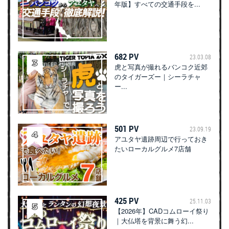
年版】すべての交通手段を...
682 PV
23.03.08
虎と写真が撮れるバンコク近郊
のタイガーズー｜シーラチャ
ー...
501 PV
23.09.19
アユタヤ遺跡周辺で行っておき
たいローカルグルメ7店舗
425 PV
25.11.03
【2026年】CADコムローイ祭り
｜大仏塔を背景に舞う幻...