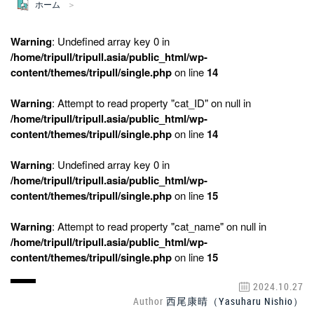
ホーム
Warning
: Undefined array key 0 in
/home/tripull/tripull.asia/public_html/wp-
content/themes/tripull/single.php
on line
14
Warning
: Attempt to read property "cat_ID" on null in
/home/tripull/tripull.asia/public_html/wp-
content/themes/tripull/single.php
on line
14
Warning
: Undefined array key 0 in
/home/tripull/tripull.asia/public_html/wp-
content/themes/tripull/single.php
on line
15
Warning
: Attempt to read property "cat_name" on null in
/home/tripull/tripull.asia/public_html/wp-
content/themes/tripull/single.php
on line
15
2024.10.27
Author
西尾康晴（Yasuharu Nishio）