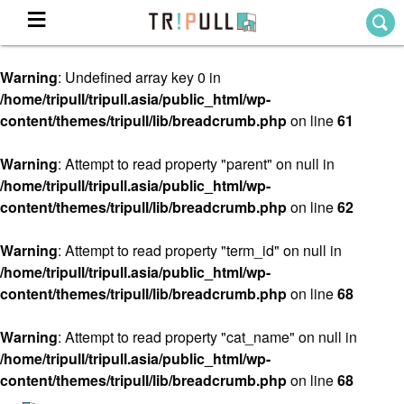
Warning
: Undefined array key 0 in
Home
/home/tripull/tripull.asia/public_html/wp-
ホーム
content/themes/tripull/lib/breadcrumb.php
on line
61
Destination
目的地から探す
Warning
: Attempt to read property "parent" on null in
/home/tripull/tripull.asia/public_html/wp-
Theme
テーマから探す
content/themes/tripull/lib/breadcrumb.php
on line
62
Blog
TRIPULLブログ
Warning
: Attempt to read property "term_id" on null in
/home/tripull/tripull.asia/public_html/wp-
About
content/themes/tripull/lib/breadcrumb.php
on line
68
私たちについて
Warning
: Attempt to read property "cat_name" on null in
/home/tripull/tripull.asia/public_html/wp-
content/themes/tripull/lib/breadcrumb.php
on line
68