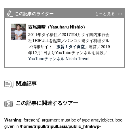
この記事のライター
もっと見る
西尾康晴（Yasuharu Nishio）
2011年タイ移住／2017年4月タイ国内旅行会
社TRIPULLを起業／バンコク発タイ料理グル
メ情報サイト「
激旨！タイ食堂
」運営／2019
年12月1日よりYouTubeチャンネルを開設／
YouTubeチャンネル Nishio Travel
関連記事
この記事に関連するツアー
Warning
: foreach() argument must be of type array|object, bool
given in
/home/tripull/tripull.asia/public_html/wp-