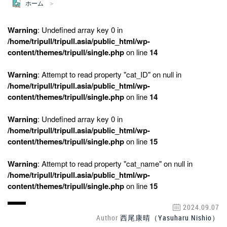
ホーム
Warning
: Undefined array key 0 in
/home/tripull/tripull.asia/public_html/wp-
content/themes/tripull/single.php
on line
14
Warning
: Attempt to read property "cat_ID" on null in
/home/tripull/tripull.asia/public_html/wp-
content/themes/tripull/single.php
on line
14
Warning
: Undefined array key 0 in
/home/tripull/tripull.asia/public_html/wp-
content/themes/tripull/single.php
on line
15
Warning
: Attempt to read property "cat_name" on null in
/home/tripull/tripull.asia/public_html/wp-
content/themes/tripull/single.php
on line
15
2024.09.07
Author
西尾康晴（Yasuharu Nishio）