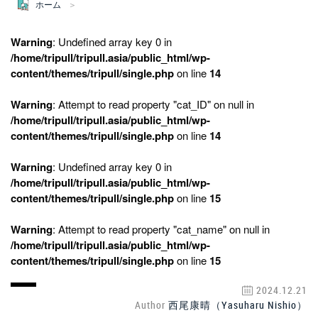
ホーム
Warning
: Undefined array key 0 in
/home/tripull/tripull.asia/public_html/wp-
content/themes/tripull/single.php
on line
14
Warning
: Attempt to read property "cat_ID" on null in
/home/tripull/tripull.asia/public_html/wp-
content/themes/tripull/single.php
on line
14
Warning
: Undefined array key 0 in
/home/tripull/tripull.asia/public_html/wp-
content/themes/tripull/single.php
on line
15
Warning
: Attempt to read property "cat_name" on null in
/home/tripull/tripull.asia/public_html/wp-
content/themes/tripull/single.php
on line
15
2024.12.21
Author
西尾康晴（Yasuharu Nishio）