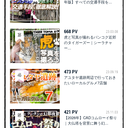
年版】すべての交通手段を...
668 PV
23.03.08
虎と写真が撮れるバンコク近郊
のタイガーズー｜シーラチャ
ー...
473 PV
23.09.19
アユタヤ遺跡周辺で行っておき
たいローカルグルメ7店舗
421 PV
25.11.03
【2026年】CADコムローイ祭り
｜大仏塔を背景に舞う幻...