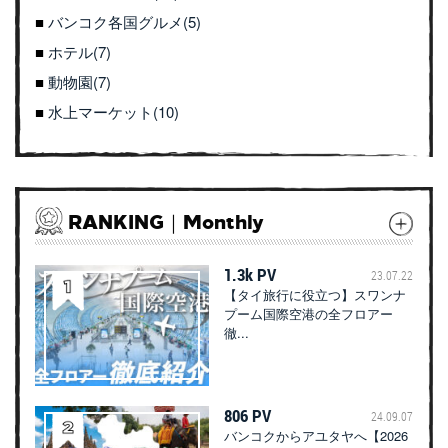
バンコク各国グルメ(5)
ホテル(7)
動物園(7)
水上マーケット(10)
RANKING｜Monthly
1.3k PV
23.07.22
【タイ旅行に役立つ】スワンナ
プーム国際空港の全フロアー
徹...
806 PV
24.09.07
バンコクからアユタヤへ【2026