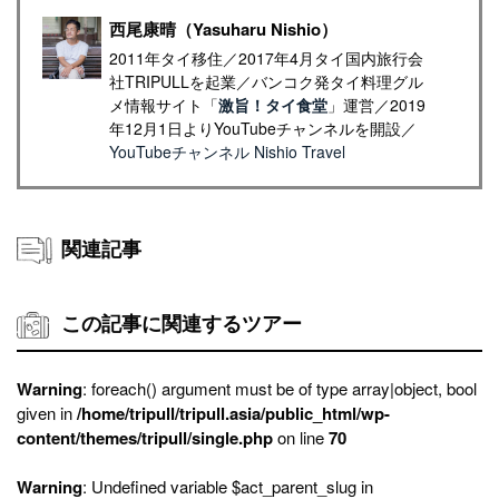
西尾康晴（Yasuharu Nishio）
2011年タイ移住／2017年4月タイ国内旅行会
社TRIPULLを起業／バンコク発タイ料理グル
メ情報サイト「
激旨！タイ食堂
」運営／2019
年12月1日よりYouTubeチャンネルを開設／
YouTubeチャンネル Nishio Travel
関連記事
この記事に関連するツアー
Warning
: foreach() argument must be of type array|object, bool
given in
/home/tripull/tripull.asia/public_html/wp-
content/themes/tripull/single.php
on line
70
Warning
: Undefined variable $act_parent_slug in