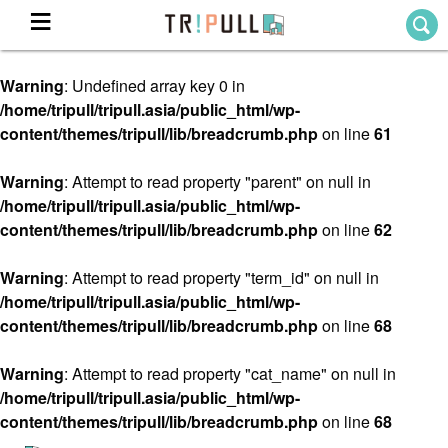
Warning
: Undefined array key 0 in
Home
/home/tripull/tripull.asia/public_html/wp-
ホーム
content/themes/tripull/lib/breadcrumb.php
on line
61
Destination
目的地から探す
Warning
: Attempt to read property "parent" on null in
/home/tripull/tripull.asia/public_html/wp-
Theme
テーマから探す
content/themes/tripull/lib/breadcrumb.php
on line
62
Blog
TRIPULLブログ
Warning
: Attempt to read property "term_id" on null in
/home/tripull/tripull.asia/public_html/wp-
About
content/themes/tripull/lib/breadcrumb.php
on line
68
私たちについて
Warning
: Attempt to read property "cat_name" on null in
/home/tripull/tripull.asia/public_html/wp-
content/themes/tripull/lib/breadcrumb.php
on line
68