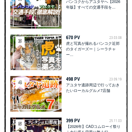
バンコクからアユタヤへ【2026
年版】すべての交通手段を...
670 PV
23.03.08
虎と写真が撮れるバンコク近郊
のタイガーズー｜シーラチャ
ー...
498 PV
23.09.19
アユタヤ遺跡周辺で行っておき
たいローカルグルメ7店舗
399 PV
25.11.03
【2026年】CADコムローイ祭り
｜大仏塔を背景に舞う幻...