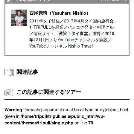
西尾康晴（Yasuharu Nishio）
2011年タイ移住／2017年4月タイ国内旅行会
社TRIPULLを起業／バンコク発タイ料理グル
メ情報サイト「
激旨！タイ食堂
」運営／2019
年12月1日よりYouTubeチャンネルを開設／
YouTubeチャンネル Nishio Travel
関連記事
この記事に関連するツアー
Warning
: foreach() argument must be of type array|object, bool
given in
/home/tripull/tripull.asia/public_html/wp-
content/themes/tripull/single.php
on line
70