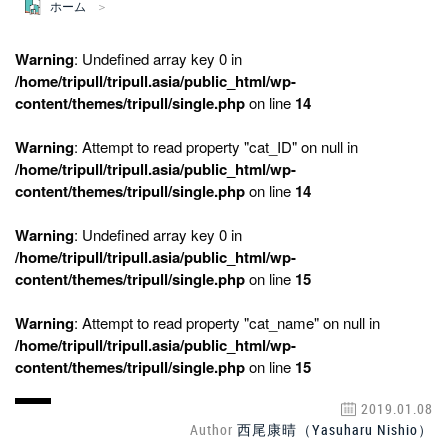
ホーム
Warning
: Undefined array key 0 in
/home/tripull/tripull.asia/public_html/wp-
content/themes/tripull/single.php
on line
14
Warning
: Attempt to read property "cat_ID" on null in
/home/tripull/tripull.asia/public_html/wp-
content/themes/tripull/single.php
on line
14
Warning
: Undefined array key 0 in
/home/tripull/tripull.asia/public_html/wp-
content/themes/tripull/single.php
on line
15
Warning
: Attempt to read property "cat_name" on null in
/home/tripull/tripull.asia/public_html/wp-
content/themes/tripull/single.php
on line
15
2019.01.08
Author
西尾康晴（Yasuharu Nishio）