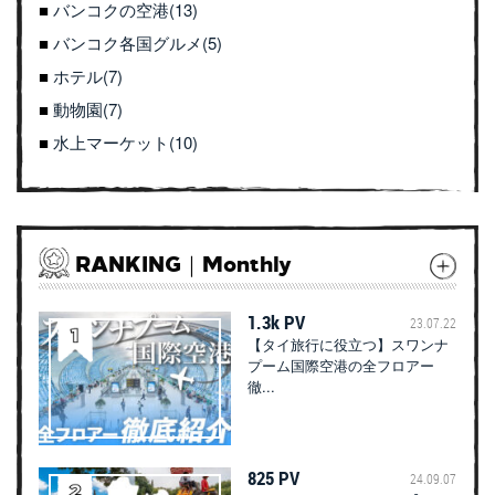
バンコクの空港(13)
バンコク各国グルメ(5)
ホテル(7)
動物園(7)
水上マーケット(10)
RANKING｜Monthly
1.3k PV
23.07.22
【タイ旅行に役立つ】スワンナ
プーム国際空港の全フロアー
徹...
825 PV
24.09.07