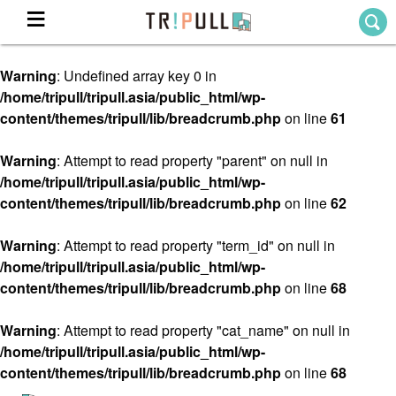
Warning
: Undefined array key 0 in
Home
/home/tripull/tripull.asia/public_html/wp-
ホーム
content/themes/tripull/lib/breadcrumb.php
on line
61
Destination
目的地から探す
Warning
: Attempt to read property "parent" on null in
/home/tripull/tripull.asia/public_html/wp-
Theme
テーマから探す
content/themes/tripull/lib/breadcrumb.php
on line
62
Blog
TRIPULLブログ
Warning
: Attempt to read property "term_id" on null in
/home/tripull/tripull.asia/public_html/wp-
About
content/themes/tripull/lib/breadcrumb.php
on line
68
私たちについて
Warning
: Attempt to read property "cat_name" on null in
/home/tripull/tripull.asia/public_html/wp-
content/themes/tripull/lib/breadcrumb.php
on line
68