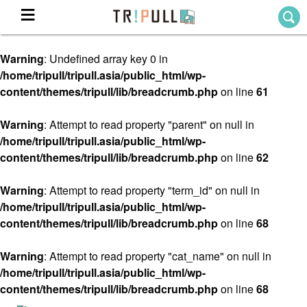
Warning
: Undefined array key 0 in
Home
/home/tripull/tripull.asia/public_html/wp-
ホーム
content/themes/tripull/lib/breadcrumb.php
on line
61
Destination
目的地から探す
Warning
: Attempt to read property "parent" on null in
/home/tripull/tripull.asia/public_html/wp-
Theme
テーマから探す
content/themes/tripull/lib/breadcrumb.php
on line
62
Blog
TRIPULLブログ
Warning
: Attempt to read property "term_id" on null in
/home/tripull/tripull.asia/public_html/wp-
About
content/themes/tripull/lib/breadcrumb.php
on line
68
私たちについて
Warning
: Attempt to read property "cat_name" on null in
/home/tripull/tripull.asia/public_html/wp-
content/themes/tripull/lib/breadcrumb.php
on line
68