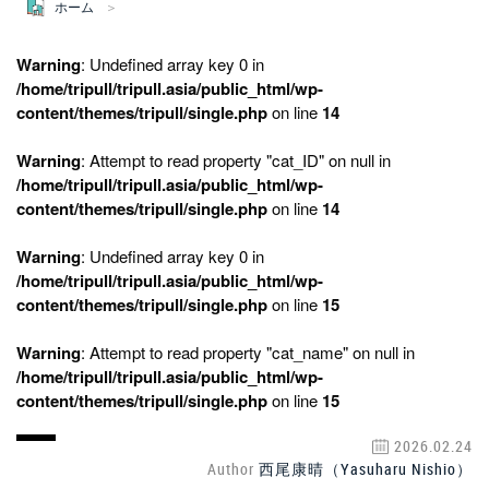
ホーム
Warning
: Undefined array key 0 in
/home/tripull/tripull.asia/public_html/wp-
content/themes/tripull/single.php
on line
14
Warning
: Attempt to read property "cat_ID" on null in
/home/tripull/tripull.asia/public_html/wp-
content/themes/tripull/single.php
on line
14
Warning
: Undefined array key 0 in
/home/tripull/tripull.asia/public_html/wp-
content/themes/tripull/single.php
on line
15
Warning
: Attempt to read property "cat_name" on null in
/home/tripull/tripull.asia/public_html/wp-
content/themes/tripull/single.php
on line
15
2026.02.24
Author
西尾康晴（Yasuharu Nishio）