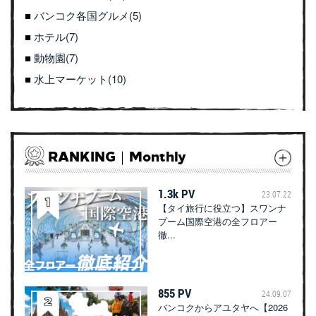
バンコク各国グルメ(5)
ホテル(7)
動物園(7)
水上マーケット(10)
RANKING｜Monthly
1.3k PV
23.07.22
【タイ旅行に役立つ】スワンナ
プーム国際空港の全フロアー
徹...
855 PV
24.09.07
バンコクからアユタヤへ【2026