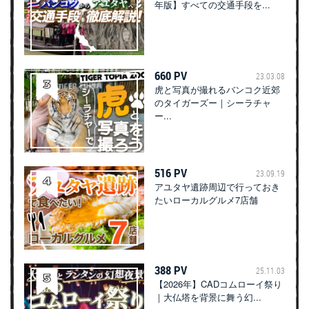
年版】すべての交通手段を...
660 PV
23.03.08
虎と写真が撮れるバンコク近郊
のタイガーズー｜シーラチャ
ー...
516 PV
23.09.19
アユタヤ遺跡周辺で行っておき
たいローカルグルメ7店舗
388 PV
25.11.03
【2026年】CADコムローイ祭り
｜大仏塔を背景に舞う幻...