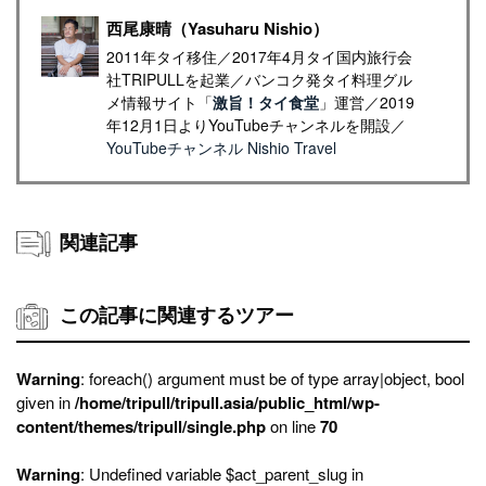
西尾康晴（Yasuharu Nishio）
2011年タイ移住／2017年4月タイ国内旅行会
社TRIPULLを起業／バンコク発タイ料理グル
メ情報サイト「
激旨！タイ食堂
」運営／2019
年12月1日よりYouTubeチャンネルを開設／
YouTubeチャンネル Nishio Travel
関連記事
この記事に関連するツアー
Warning
: foreach() argument must be of type array|object, bool
given in
/home/tripull/tripull.asia/public_html/wp-
content/themes/tripull/single.php
on line
70
Warning
: Undefined variable $act_parent_slug in