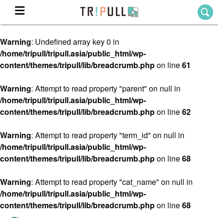
Warning
: Undefined array key 0 in
Home
/home/tripull/tripull.asia/public_html/wp-
ホーム
content/themes/tripull/lib/breadcrumb.php
on line
61
Destination
目的地から探す
Warning
: Attempt to read property "parent" on null in
/home/tripull/tripull.asia/public_html/wp-
Theme
テーマから探す
content/themes/tripull/lib/breadcrumb.php
on line
62
Blog
TRIPULLブログ
Warning
: Attempt to read property "term_id" on null in
/home/tripull/tripull.asia/public_html/wp-
About
content/themes/tripull/lib/breadcrumb.php
on line
68
私たちについて
Warning
: Attempt to read property "cat_name" on null in
/home/tripull/tripull.asia/public_html/wp-
content/themes/tripull/lib/breadcrumb.php
on line
68