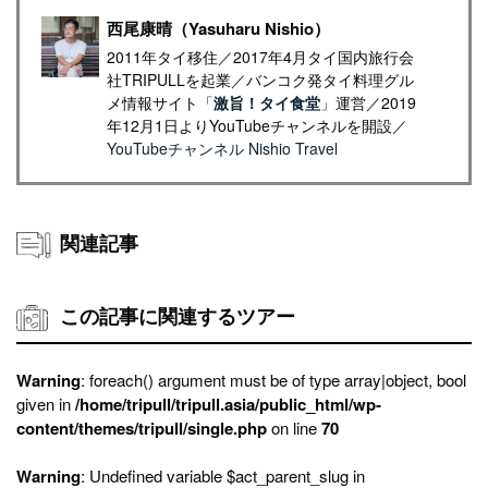
西尾康晴（Yasuharu Nishio）
2011年タイ移住／2017年4月タイ国内旅行会
社TRIPULLを起業／バンコク発タイ料理グル
メ情報サイト「
激旨！タイ食堂
」運営／2019
年12月1日よりYouTubeチャンネルを開設／
YouTubeチャンネル Nishio Travel
関連記事
この記事に関連するツアー
Warning
: foreach() argument must be of type array|object, bool
given in
/home/tripull/tripull.asia/public_html/wp-
content/themes/tripull/single.php
on line
70
Warning
: Undefined variable $act_parent_slug in