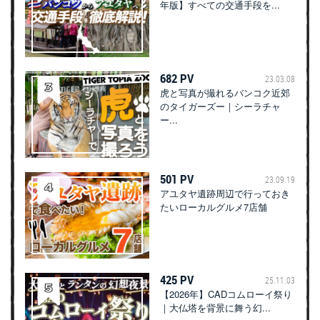
年版】すべての交通手段を...
682 PV
23.03.08
虎と写真が撮れるバンコク近郊
のタイガーズー｜シーラチャ
ー...
501 PV
23.09.19
アユタヤ遺跡周辺で行っておき
たいローカルグルメ7店舗
425 PV
25.11.03
【2026年】CADコムローイ祭り
｜大仏塔を背景に舞う幻...