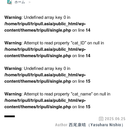
ホーム
Warning
: Undefined array key 0 in
/home/tripull/tripull.asia/public_html/wp-
content/themes/tripull/single.php
on line
14
Warning
: Attempt to read property "cat_ID" on null in
/home/tripull/tripull.asia/public_html/wp-
content/themes/tripull/single.php
on line
14
Warning
: Undefined array key 0 in
/home/tripull/tripull.asia/public_html/wp-
content/themes/tripull/single.php
on line
15
Warning
: Attempt to read property "cat_name" on null in
/home/tripull/tripull.asia/public_html/wp-
content/themes/tripull/single.php
on line
15
2025.06.25
Author
西尾康晴（Yasuharu Nishio）