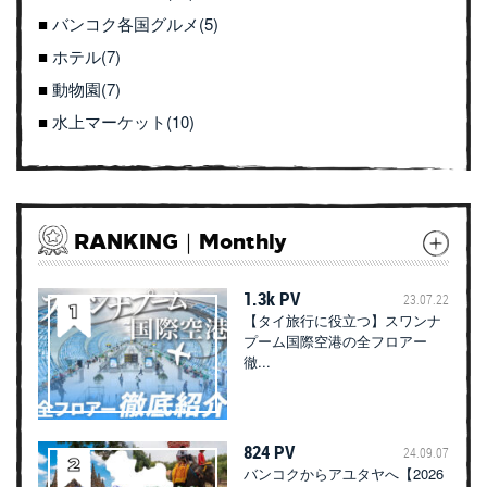
バンコク各国グルメ(5)
ホテル(7)
動物園(7)
水上マーケット(10)
RANKING｜Monthly
1.3k PV
23.07.22
【タイ旅行に役立つ】スワンナ
プーム国際空港の全フロアー
徹...
824 PV
24.09.07
バンコクからアユタヤへ【2026