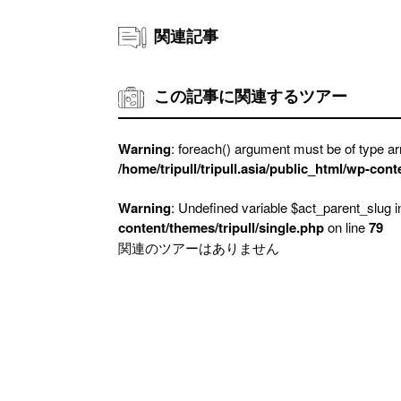
関連記事
この記事に関連するツアー
Warning
: foreach() argument must be of type arr
/home/tripull/tripull.asia/public_html/wp-cont
Warning
: Undefined variable $act_parent_slug 
content/themes/tripull/single.php
on line
79
関連のツアーはありません