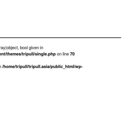
ay|object, bool given in
ent/themes/tripull/single.php
on line
70
in
/home/tripull/tripull.asia/public_html/wp-