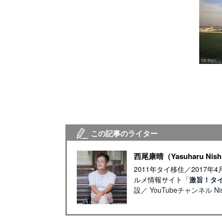
この記事のライター
西尾康晴（Yasuharu Nish
2011年タイ移住／2017
ルメ情報サイト「
激旨！タ
設／
YouTubeチャンネル Nish