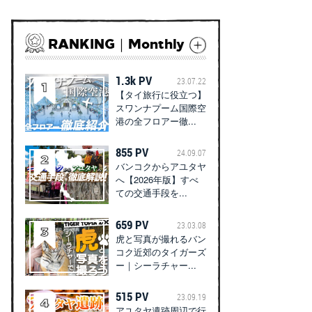
RANKING｜Monthly
1.3k PV
23.07.22
【タイ旅行に役立つ】
スワンナプーム国際空
港の全フロアー徹...
855 PV
24.09.07
バンコクからアユタヤ
へ【2026年版】すべ
ての交通手段を...
659 PV
23.03.08
虎と写真が撮れるバン
コク近郊のタイガーズ
ー｜シーラチャー...
515 PV
23.09.19
アユタヤ遺跡周辺で行