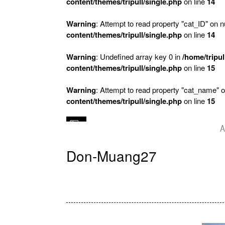
content/themes/tripull/single.php
on line
14
Warning
: Attempt to read property "cat_ID" on nu
content/themes/tripull/single.php
on line
14
Warning
: Undefined array key 0 in
/home/tripul
content/themes/tripull/single.php
on line
15
Warning
: Attempt to read property "cat_name" o
content/themes/tripull/single.php
on line
15
A
Don-Muang27