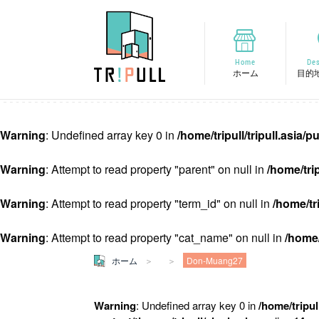
Home
Des
ホーム
目的
Warning
: Undefined array key 0 in
/home/tripull/tripull.asia
Warning
: Attempt to read property "parent" on null in
/home/tri
Warning
: Attempt to read property "term_id" on null in
/home/tr
Warning
: Attempt to read property "cat_name" on null in
/home/
ホーム
Don-Muang27
Warning
: Undefined array key 0 in
/home/tripul