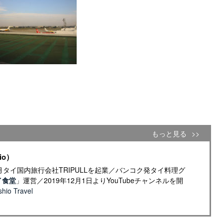
もっと見る
io）
年4月タイ国内旅行会社TRIPULLを起業／バンコク発タイ料理グ
イ食堂
」運営／2019年12月1日よりYouTubeチャンネルを開
io Travel