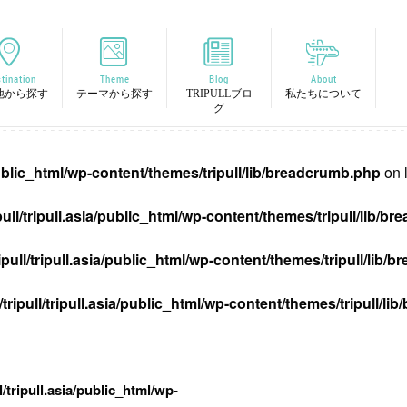
tination
Theme
Blog
About
地から探す
テーマから探す
TRIPULLブロ
私たちについて
グ
/public_html/wp-content/themes/tripull/lib/breadcrumb.php
on 
pull/tripull.asia/public_html/wp-content/themes/tripull/lib/
ipull/tripull.asia/public_html/wp-content/themes/tripull/lib
tripull/tripull.asia/public_html/wp-content/themes/tripull/l
l/tripull.asia/public_html/wp-