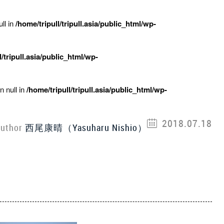
ll in
/home/tripull/tripull.asia/public_html/wp-
l/tripull.asia/public_html/wp-
n null in
/home/tripull/tripull.asia/public_html/wp-
2018.07.18
uthor
西尾康晴（Yasuharu Nishio）