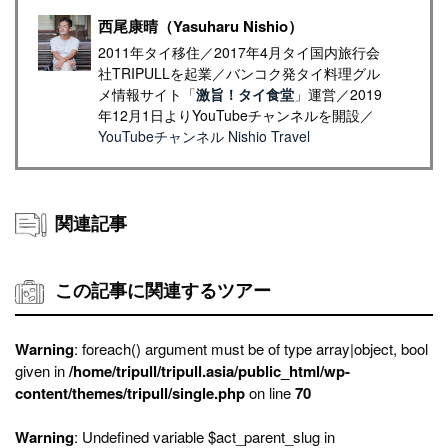
西尾康晴（Yasuharu Nishio）
2011年タイ移住／2017年4月タイ国内旅行会
社TRIPULLを起業／バンコク発タイ料理グル
メ情報サイト「
激旨！タイ食堂
」運営／2019
年12月1日よりYouTubeチャンネルを開設／
YouTubeチャンネル Nishio Travel
関連記事
この記事に関連するツアー
Warning
: foreach() argument must be of type array|object, bool
given in
/home/tripull/tripull.asia/public_html/wp-
content/themes/tripull/single.php
on line
70
Warning
: Undefined variable $act_parent_slug in