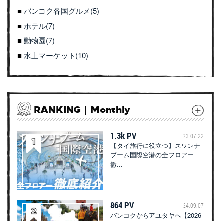
バンコク各国グルメ(5)
ホテル(7)
動物園(7)
水上マーケット(10)
RANKING｜Monthly
1.3k PV
23.07.22
【タイ旅行に役立つ】スワンナ
プーム国際空港の全フロアー
徹...
864 PV
24.09.07
バンコクからアユタヤへ【2026