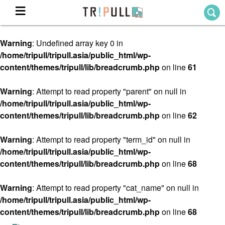
Warning
: Undefined array key 0 in
Home
/home/tripull/tripull.asia/public_html/wp-
ホーム
content/themes/tripull/lib/breadcrumb.php
on line
61
Destination
目的地から探す
Warning
: Attempt to read property "parent" on null in
/home/tripull/tripull.asia/public_html/wp-
Theme
テーマから探す
content/themes/tripull/lib/breadcrumb.php
on line
62
Blog
TRIPULLブログ
Warning
: Attempt to read property "term_id" on null in
/home/tripull/tripull.asia/public_html/wp-
About
content/themes/tripull/lib/breadcrumb.php
on line
68
私たちについて
Warning
: Attempt to read property "cat_name" on null in
/home/tripull/tripull.asia/public_html/wp-
content/themes/tripull/lib/breadcrumb.php
on line
68