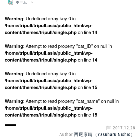
ホーム
Warning
: Undefined array key 0 in
/home/tripull/tripull.asia/public_html/wp-
content/themes/tripull/single.php
on line
14
Warning
: Attempt to read property "cat_ID" on null in
/home/tripull/tripull.asia/public_html/wp-
content/themes/tripull/single.php
on line
14
Warning
: Undefined array key 0 in
/home/tripull/tripull.asia/public_html/wp-
content/themes/tripull/single.php
on line
15
Warning
: Attempt to read property "cat_name" on null in
/home/tripull/tripull.asia/public_html/wp-
content/themes/tripull/single.php
on line
15
2017.12.26
Author
西尾康晴（Yasuharu Nishio）