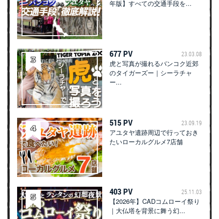
年版】すべての交通手段を...
677 PV
23.03.08
虎と写真が撮れるバンコク近郊
のタイガーズー｜シーラチャ
ー...
515 PV
23.09.19
アユタヤ遺跡周辺で行っておき
たいローカルグルメ7店舗
403 PV
25.11.03
【2026年】CADコムローイ祭り
｜大仏塔を背景に舞う幻...