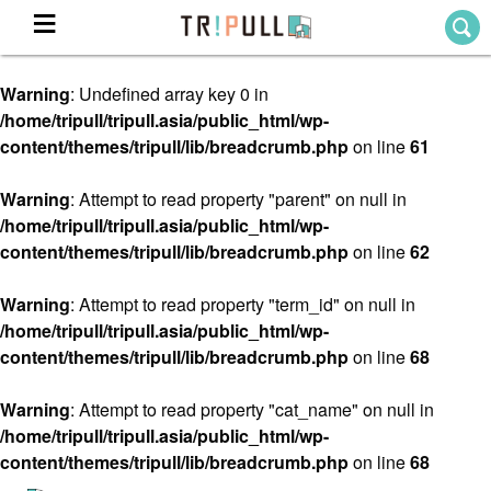
Warning
: Undefined array key 0 in
Home
/home/tripull/tripull.asia/public_html/wp-
ホーム
content/themes/tripull/lib/breadcrumb.php
on line
61
Destination
目的地から探す
Warning
: Attempt to read property "parent" on null in
/home/tripull/tripull.asia/public_html/wp-
Theme
テーマから探す
content/themes/tripull/lib/breadcrumb.php
on line
62
Blog
TRIPULLブログ
Warning
: Attempt to read property "term_id" on null in
/home/tripull/tripull.asia/public_html/wp-
About
content/themes/tripull/lib/breadcrumb.php
on line
68
私たちについて
Warning
: Attempt to read property "cat_name" on null in
/home/tripull/tripull.asia/public_html/wp-
content/themes/tripull/lib/breadcrumb.php
on line
68