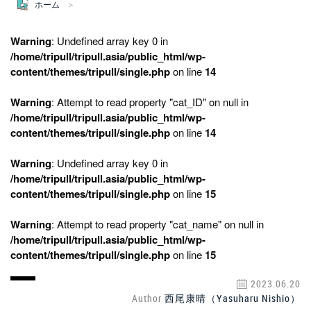
ホーム
Warning
: Undefined array key 0 in
/home/tripull/tripull.asia/public_html/wp-
content/themes/tripull/single.php
on line
14
Warning
: Attempt to read property "cat_ID" on null in
/home/tripull/tripull.asia/public_html/wp-
content/themes/tripull/single.php
on line
14
Warning
: Undefined array key 0 in
/home/tripull/tripull.asia/public_html/wp-
content/themes/tripull/single.php
on line
15
Warning
: Attempt to read property "cat_name" on null in
/home/tripull/tripull.asia/public_html/wp-
content/themes/tripull/single.php
on line
15
2023.06.20
Author
西尾康晴（Yasuharu Nishio）