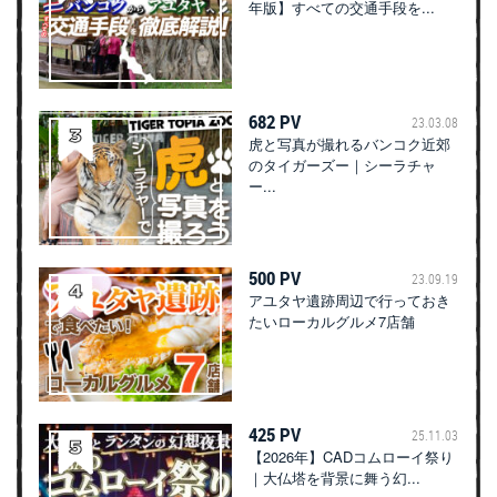
年版】すべての交通手段を...
682 PV
23.03.08
虎と写真が撮れるバンコク近郊
のタイガーズー｜シーラチャ
ー...
500 PV
23.09.19
アユタヤ遺跡周辺で行っておき
たいローカルグルメ7店舗
425 PV
25.11.03
【2026年】CADコムローイ祭り
｜大仏塔を背景に舞う幻...