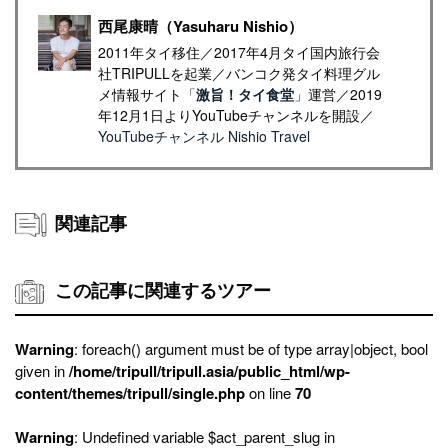
西尾康晴（Yasuharu Nishio）
2011年タイ移住／2017年4月タイ国内旅行会
社TRIPULLを起業／バンコク発タイ料理グル
メ情報サイト「
激旨！タイ食堂
」運営／2019
年12月1日よりYouTubeチャンネルを開設／
YouTubeチャンネル Nishio Travel
関連記事
この記事に関連するツアー
Warning
: foreach() argument must be of type array|object, bool
given in
/home/tripull/tripull.asia/public_html/wp-
content/themes/tripull/single.php
on line
70
Warning
: Undefined variable $act_parent_slug in