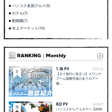
バンコク各国グルメ(5)
ホテル(7)
動物園(7)
水上マーケット(10)
RANKING｜Monthly
1.3k PV
23.07.22
【タイ旅行に役立つ】スワンナ
プーム国際空港の全フロアー
徹...
822 PV
24.09.07
バンコクからアユタヤへ【2026