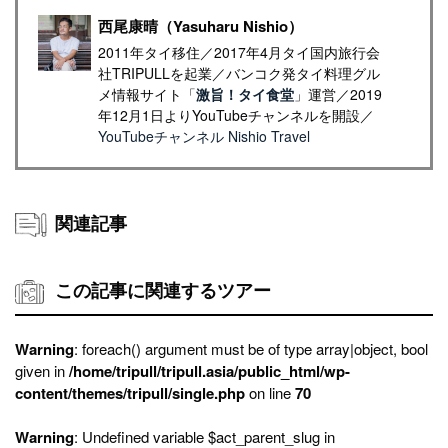
西尾康晴（Yasuharu Nishio）
2011年タイ移住／2017年4月タイ国内旅行会
社TRIPULLを起業／バンコク発タイ料理グル
メ情報サイト「
激旨！タイ食堂
」運営／2019
年12月1日よりYouTubeチャンネルを開設／
YouTubeチャンネル Nishio Travel
関連記事
この記事に関連するツアー
Warning
: foreach() argument must be of type array|object, bool
given in
/home/tripull/tripull.asia/public_html/wp-
content/themes/tripull/single.php
on line
70
Warning
: Undefined variable $act_parent_slug in