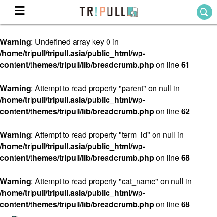
Warning
: Undefined array key 0 in
Home
/home/tripull/tripull.asia/public_html/wp-
ホーム
content/themes/tripull/lib/breadcrumb.php
on line
61
Destination
目的地から探す
Warning
: Attempt to read property "parent" on null in
/home/tripull/tripull.asia/public_html/wp-
Theme
テーマから探す
content/themes/tripull/lib/breadcrumb.php
on line
62
Blog
TRIPULLブログ
Warning
: Attempt to read property "term_id" on null in
/home/tripull/tripull.asia/public_html/wp-
About
content/themes/tripull/lib/breadcrumb.php
on line
68
私たちについて
Warning
: Attempt to read property "cat_name" on null in
/home/tripull/tripull.asia/public_html/wp-
content/themes/tripull/lib/breadcrumb.php
on line
68