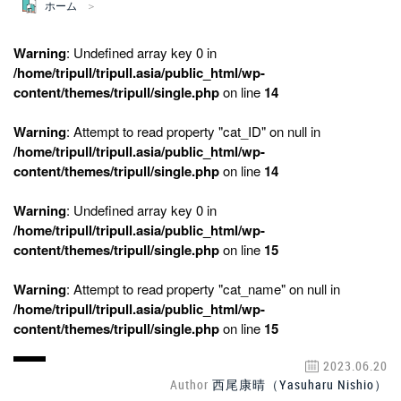
ホーム
Warning
: Undefined array key 0 in
/home/tripull/tripull.asia/public_html/wp-
content/themes/tripull/single.php
on line
14
Warning
: Attempt to read property "cat_ID" on null in
/home/tripull/tripull.asia/public_html/wp-
content/themes/tripull/single.php
on line
14
Warning
: Undefined array key 0 in
/home/tripull/tripull.asia/public_html/wp-
content/themes/tripull/single.php
on line
15
Warning
: Attempt to read property "cat_name" on null in
/home/tripull/tripull.asia/public_html/wp-
content/themes/tripull/single.php
on line
15
2023.06.20
Author
西尾康晴（Yasuharu Nishio）