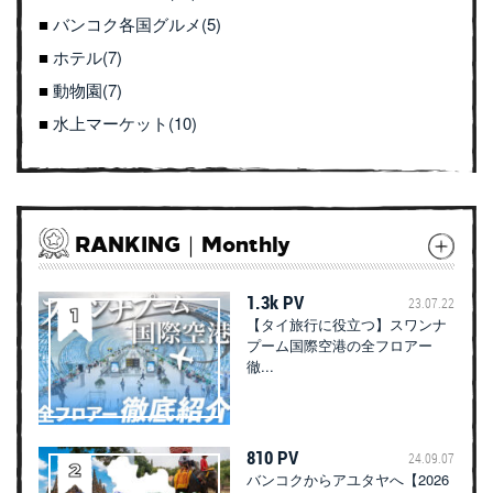
バンコク各国グルメ(5)
ホテル(7)
動物園(7)
水上マーケット(10)
RANKING｜Monthly
1.3k PV
23.07.22
【タイ旅行に役立つ】スワンナ
プーム国際空港の全フロアー
徹...
810 PV
24.09.07
バンコクからアユタヤへ【2026