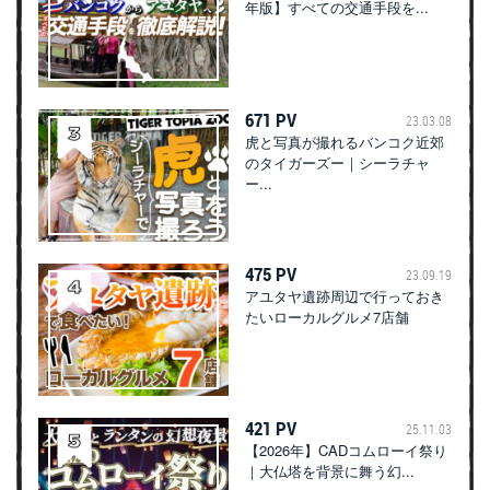
年版】すべての交通手段を...
671 PV
23.03.08
虎と写真が撮れるバンコク近郊
のタイガーズー｜シーラチャ
ー...
475 PV
23.09.19
アユタヤ遺跡周辺で行っておき
たいローカルグルメ7店舗
421 PV
25.11.03
【2026年】CADコムローイ祭り
｜大仏塔を背景に舞う幻...