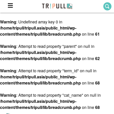
Warning
: Undefined array key 0 in
Home
/home/tripull/tripull.asia/public_html/wp-
ホーム
content/themes/tripull/lib/breadcrumb.php
on line
61
Destination
目的地から探す
Warning
: Attempt to read property "parent" on null in
/home/tripull/tripull.asia/public_html/wp-
Theme
テーマから探す
content/themes/tripull/lib/breadcrumb.php
on line
62
Blog
TRIPULLブログ
Warning
: Attempt to read property "term_id" on null in
/home/tripull/tripull.asia/public_html/wp-
About
content/themes/tripull/lib/breadcrumb.php
on line
68
私たちについて
Warning
: Attempt to read property "cat_name" on null in
/home/tripull/tripull.asia/public_html/wp-
content/themes/tripull/lib/breadcrumb.php
on line
68