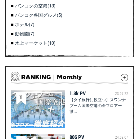
バンコクの空港(13)
バンコク各国グルメ(5)
ホテル(7)
動物園(7)
水上マーケット(10)
RANKING｜Monthly
1.3k PV
23.07.22
【タイ旅行に役立つ】スワンナ
プーム国際空港の全フロアー
徹...
806 PV
24.09.07