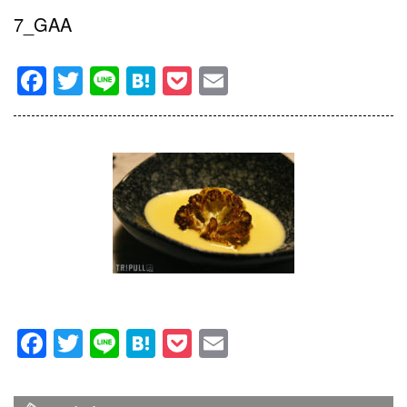
7_GAA
Facebook
Twitter
Line
Hatena
Pocket
Email
Facebook
Twitter
Line
Hatena
Pocket
Email