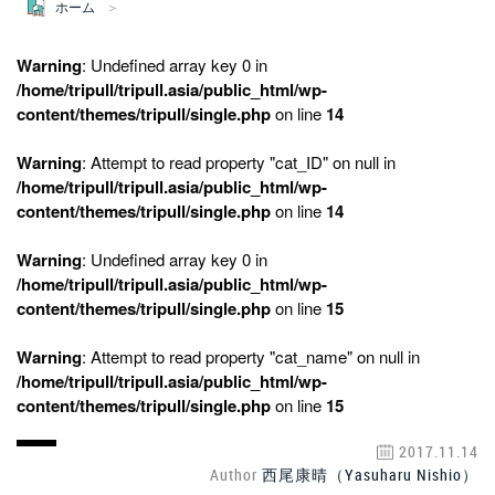
ホーム
Warning
: Undefined array key 0 in
/home/tripull/tripull.asia/public_html/wp-
content/themes/tripull/single.php
on line
14
Warning
: Attempt to read property "cat_ID" on null in
/home/tripull/tripull.asia/public_html/wp-
content/themes/tripull/single.php
on line
14
Warning
: Undefined array key 0 in
/home/tripull/tripull.asia/public_html/wp-
content/themes/tripull/single.php
on line
15
Warning
: Attempt to read property "cat_name" on null in
/home/tripull/tripull.asia/public_html/wp-
content/themes/tripull/single.php
on line
15
2017.11.14
Author
西尾康晴（Yasuharu Nishio）