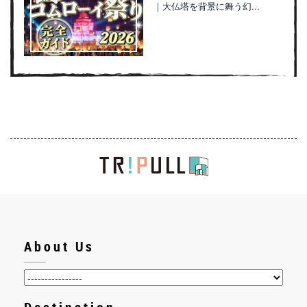
｜大仏塔を背景に舞う幻...
About Us