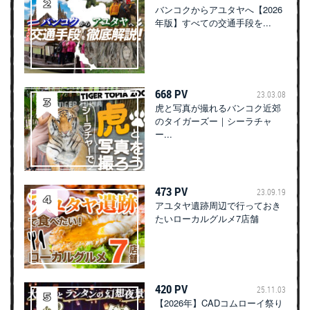
バンコクからアユタヤへ【2026
年版】すべての交通手段を...
668 PV
23.03.08
虎と写真が撮れるバンコク近郊
のタイガーズー｜シーラチャ
ー...
473 PV
23.09.19
アユタヤ遺跡周辺で行っておき
たいローカルグルメ7店舗
420 PV
25.11.03
【2026年】CADコムローイ祭り