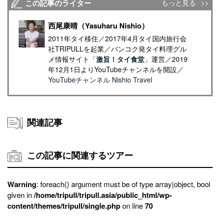
この記事のライター
もっと見る
西尾康晴（Yasuharu Nishio）
2011年タイ移住／2017年4月タイ国内旅行会
社TRIPULLを起業／バンコク発タイ料理グル
メ情報サイト「
激旨！タイ食堂
」運営／2019
年12月1日よりYouTubeチャンネルを開設／
YouTubeチャンネル Nishio Travel
関連記事
この記事に関連するツアー
Warning
: foreach() argument must be of type array|object, bool
given in
/home/tripull/tripull.asia/public_html/wp-
content/themes/tripull/single.php
on line
70