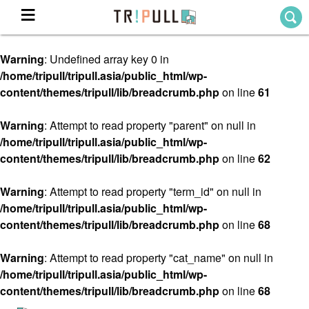
Warning
: Undefined array key 0 in
Home
/home/tripull/tripull.asia/public_html/wp-
ホーム
content/themes/tripull/lib/breadcrumb.php
on line
61
Destination
目的地から探す
Warning
: Attempt to read property "parent" on null in
/home/tripull/tripull.asia/public_html/wp-
Theme
テーマから探す
content/themes/tripull/lib/breadcrumb.php
on line
62
Blog
TRIPULLブログ
Warning
: Attempt to read property "term_id" on null in
/home/tripull/tripull.asia/public_html/wp-
About
content/themes/tripull/lib/breadcrumb.php
on line
68
私たちについて
Warning
: Attempt to read property "cat_name" on null in
/home/tripull/tripull.asia/public_html/wp-
content/themes/tripull/lib/breadcrumb.php
on line
68