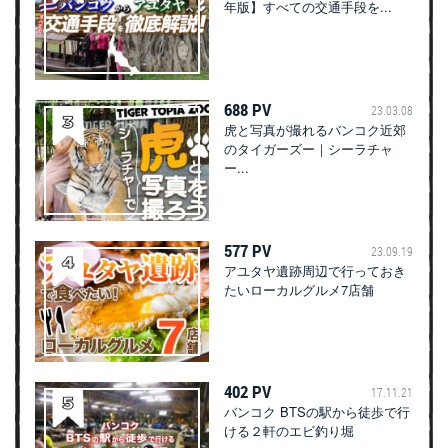
年版】すべての交通手段を...
688 PV
23.03.08
虎と写真が撮れるバンコク近郊
のタイガーズー｜シーラチャ
ー...
577 PV
23.09.19
アユタヤ遺跡周辺で行っておき
たいローカルグルメ7店舗
402 PV
17.11.21
バンコク BTSの駅から徒歩で行
ける２軒のエビ釣り堀