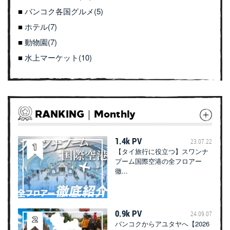
バンコク各国グルメ(5)
ホテル(7)
動物園(7)
水上マーケット(10)
RANKING｜Monthly
1.4k PV
23.07.22
【タイ旅行に役立つ】スワンナ
プーム国際空港の全フロアー
徹...
0.9k PV
24.09.07
バンコクからアユタヤへ【2026