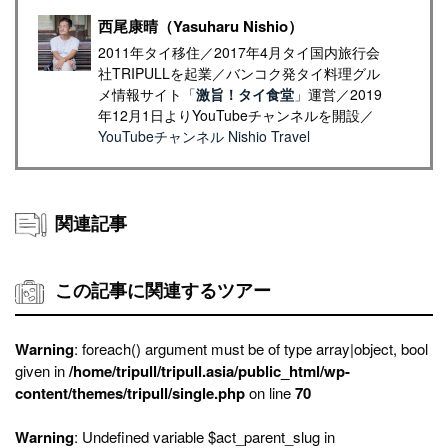
西尾康晴（Yasuharu Nishio）
2011年タイ移住／2017年4月タイ国内旅行会
社TRIPULLを起業／バンコク発タイ料理グル
メ情報サイト「
激旨！タイ食堂
」運営／2019
年12月1日よりYouTubeチャンネルを開設／
YouTubeチャンネル Nishio Travel
関連記事
この記事に関連するツアー
Warning
: foreach() argument must be of type array|object, bool
given in
/home/tripull/tripull.asia/public_html/wp-
content/themes/tripull/single.php
on line
70
Warning
: Undefined variable $act_parent_slug in