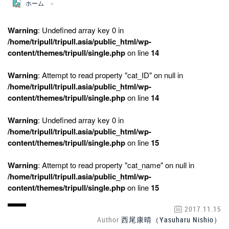
ホーム
Warning
: Undefined array key 0 in
/home/tripull/tripull.asia/public_html/wp-
content/themes/tripull/single.php
on line
14
Warning
: Attempt to read property "cat_ID" on null in
/home/tripull/tripull.asia/public_html/wp-
content/themes/tripull/single.php
on line
14
Warning
: Undefined array key 0 in
/home/tripull/tripull.asia/public_html/wp-
content/themes/tripull/single.php
on line
15
Warning
: Attempt to read property "cat_name" on null in
/home/tripull/tripull.asia/public_html/wp-
content/themes/tripull/single.php
on line
15
2017.11.15
Author
西尾康晴（Yasuharu Nishio）