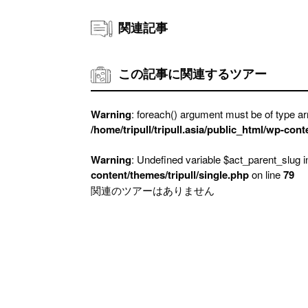
関連記事
この記事に関連するツアー
Warning
: foreach() argument must be of type arr
/home/tripull/tripull.asia/public_html/wp-cont
Warning
: Undefined variable $act_parent_slug 
content/themes/tripull/single.php
on line
79
関連のツアーはありません