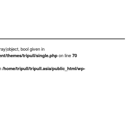
ay|object, bool given in
ent/themes/tripull/single.php
on line
70
in
/home/tripull/tripull.asia/public_html/wp-