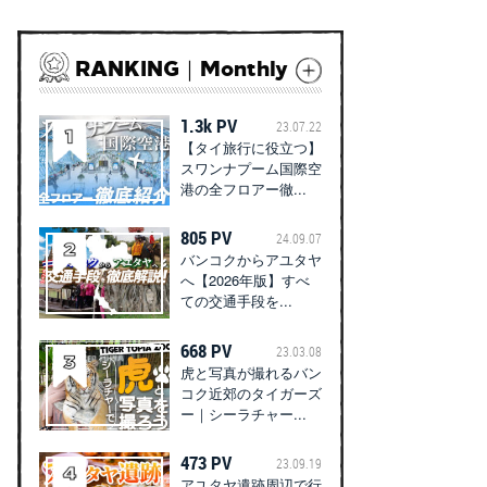
RANKING｜Monthly
1.3k PV
23.07.22
【タイ旅行に役立つ】
スワンナプーム国際空
港の全フロアー徹...
805 PV
24.09.07
バンコクからアユタヤ
へ【2026年版】すべ
ての交通手段を...
668 PV
23.03.08
虎と写真が撮れるバン
コク近郊のタイガーズ
ー｜シーラチャー...
473 PV
23.09.19
アユタヤ遺跡周辺で行