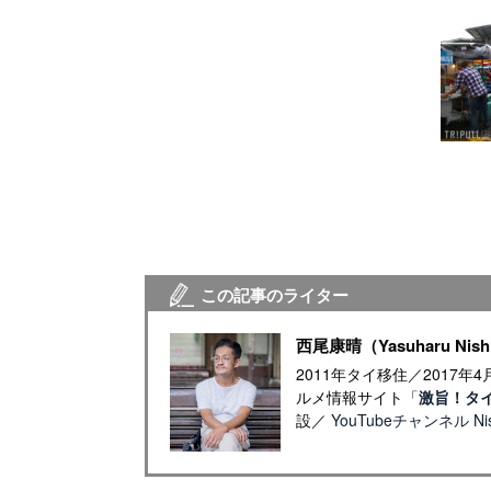
この記事のライター
西尾康晴（Yasuharu Nish
2011年タイ移住／2017
ルメ情報サイト「
激旨！タ
設／
YouTubeチャンネル Nish