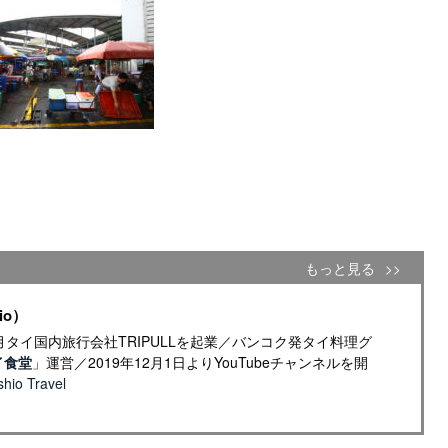
もっと見る
io）
年4月タイ国内旅行会社TRIPULLを起業／バンコク発タイ料理グ
イ食堂
」運営／2019年12月1日よりYouTubeチャンネルを開
io Travel