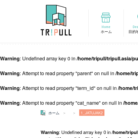
Home
Des
ホーム
目的
Warning
: Undefined array key 0 in
/home/tripull/tripull.asia
Warning
: Attempt to read property "parent" on null in
/home/tri
Warning
: Attempt to read property "term_id" on null in
/home/tr
Warning
: Attempt to read property "cat_name" on null in
/home/
ホーム
1_JATUJAK2
Warning
: Undefined array key 0 in
/home/tripul