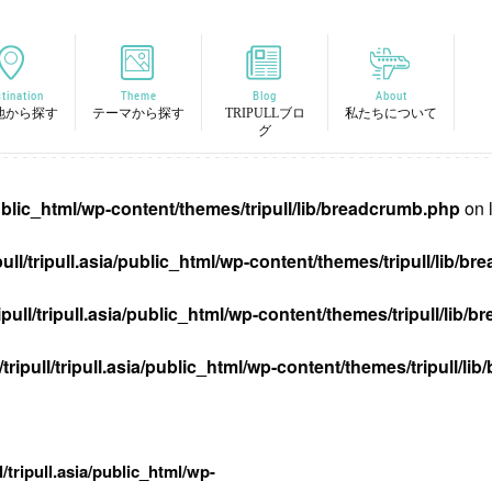
tination
Theme
Blog
About
地から探す
テーマから探す
TRIPULLブロ
私たちについて
グ
/public_html/wp-content/themes/tripull/lib/breadcrumb.php
on 
pull/tripull.asia/public_html/wp-content/themes/tripull/lib/
ipull/tripull.asia/public_html/wp-content/themes/tripull/lib
tripull/tripull.asia/public_html/wp-content/themes/tripull/l
l/tripull.asia/public_html/wp-