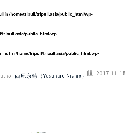
ll in
/home/tripull/tripull.asia/public_html/wp-
l/tripull.asia/public_html/wp-
n null in
/home/tripull/tripull.asia/public_html/wp-
2017.11.15
uthor
西尾康晴（Yasuharu Nishio）