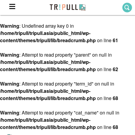
Warning
: Undefined array key 0 in
Home
/home/tripull/tripull.asia/public_html/wp-
ホーム
content/themes/tripull/lib/breadcrumb.php
on line
61
Destination
目的地から探す
Warning
: Attempt to read property "parent" on null in
/home/tripull/tripull.asia/public_html/wp-
Theme
テーマから探す
content/themes/tripull/lib/breadcrumb.php
on line
62
Blog
TRIPULLブログ
Warning
: Attempt to read property "term_id" on null in
/home/tripull/tripull.asia/public_html/wp-
About
content/themes/tripull/lib/breadcrumb.php
on line
68
私たちについて
Warning
: Attempt to read property "cat_name" on null in
/home/tripull/tripull.asia/public_html/wp-
content/themes/tripull/lib/breadcrumb.php
on line
68