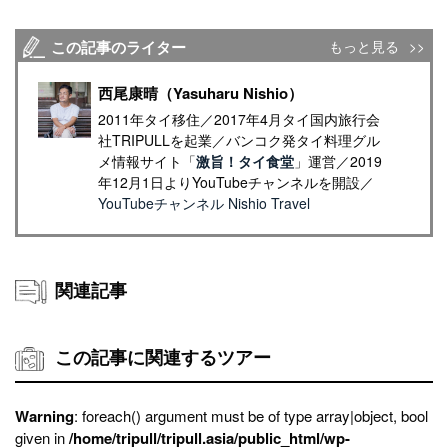
この記事のライター
もっと見る
西尾康晴（Yasuharu Nishio）
2011年タイ移住／2017年4月タイ国内旅行会
社TRIPULLを起業／バンコク発タイ料理グル
メ情報サイト「
激旨！タイ食堂
」運営／2019
年12月1日よりYouTubeチャンネルを開設／
YouTubeチャンネル Nishio Travel
関連記事
この記事に関連するツアー
Warning
: foreach() argument must be of type array|object, bool
given in
/home/tripull/tripull.asia/public_html/wp-