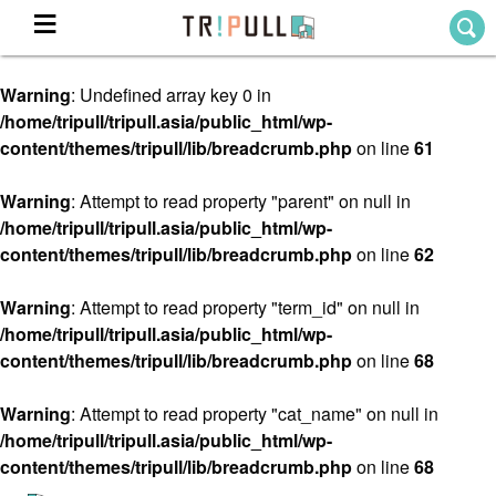
Warning
: Undefined array key 0 in
Home
/home/tripull/tripull.asia/public_html/wp-
ホーム
content/themes/tripull/lib/breadcrumb.php
on line
61
Destination
目的地から探す
Warning
: Attempt to read property "parent" on null in
/home/tripull/tripull.asia/public_html/wp-
Theme
テーマから探す
content/themes/tripull/lib/breadcrumb.php
on line
62
Blog
TRIPULLブログ
Warning
: Attempt to read property "term_id" on null in
/home/tripull/tripull.asia/public_html/wp-
About
content/themes/tripull/lib/breadcrumb.php
on line
68
私たちについて
Warning
: Attempt to read property "cat_name" on null in
/home/tripull/tripull.asia/public_html/wp-
content/themes/tripull/lib/breadcrumb.php
on line
68