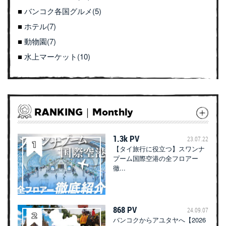
バンコク各国グルメ(5)
ホテル(7)
動物園(7)
水上マーケット(10)
RANKING｜Monthly
1.3k PV
23.07.22
【タイ旅行に役立つ】スワンナ
プーム国際空港の全フロアー
徹...
868 PV
24.09.07
バンコクからアユタヤへ【2026