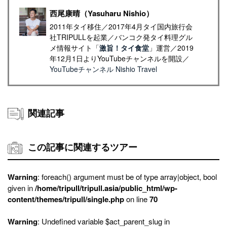
西尾康晴（Yasuharu Nishio）
2011年タイ移住／2017年4月タイ国内旅行会
社TRIPULLを起業／バンコク発タイ料理グル
メ情報サイト「
激旨！タイ食堂
」運営／2019
年12月1日よりYouTubeチャンネルを開設／
YouTubeチャンネル Nishio Travel
関連記事
この記事に関連するツアー
Warning
: foreach() argument must be of type array|object, bool
given in
/home/tripull/tripull.asia/public_html/wp-
content/themes/tripull/single.php
on line
70
Warning
: Undefined variable $act_parent_slug in