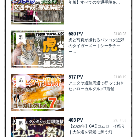
年版】すべての交通手段を...
680 PV
23.03.08
虎と写真が撮れるバンコク近郊
のタイガーズー｜シーラチャ
ー...
517 PV
23.09.19
アユタヤ遺跡周辺で行っておき
たいローカルグルメ7店舗
403 PV
25.11.03
【2026年】CADコムローイ祭り
｜大仏塔を背景に舞う幻...