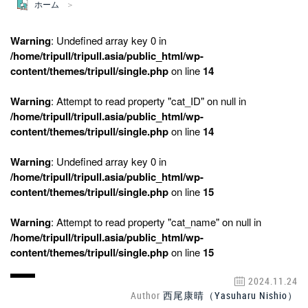
ホーム
Warning
: Undefined array key 0 in
/home/tripull/tripull.asia/public_html/wp-
content/themes/tripull/single.php
on line
14
Warning
: Attempt to read property "cat_ID" on null in
/home/tripull/tripull.asia/public_html/wp-
content/themes/tripull/single.php
on line
14
Warning
: Undefined array key 0 in
/home/tripull/tripull.asia/public_html/wp-
content/themes/tripull/single.php
on line
15
Warning
: Attempt to read property "cat_name" on null in
/home/tripull/tripull.asia/public_html/wp-
content/themes/tripull/single.php
on line
15
2024.11.24
Author
西尾康晴（Yasuharu Nishio）