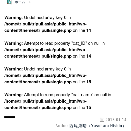
ホーム
Warning
: Undefined array key 0 in
/home/tripull/tripull.asia/public_html/wp-
content/themes/tripull/single.php
on line
14
Warning
: Attempt to read property "cat_ID" on null in
/home/tripull/tripull.asia/public_html/wp-
content/themes/tripull/single.php
on line
14
Warning
: Undefined array key 0 in
/home/tripull/tripull.asia/public_html/wp-
content/themes/tripull/single.php
on line
15
Warning
: Attempt to read property "cat_name" on null in
/home/tripull/tripull.asia/public_html/wp-
content/themes/tripull/single.php
on line
15
2018.01.14
Author
西尾康晴（Yasuharu Nishio）