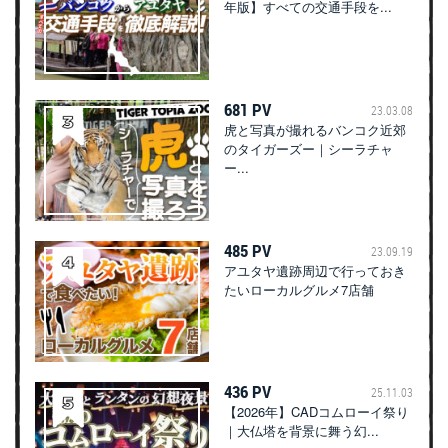
年版】すべての交通手段を...
681 PV
23.03.08
虎と写真が撮れるバンコク近郊
のタイガーズー｜シーラチャ
ー...
485 PV
23.09.19
アユタヤ遺跡周辺で行っておき
たいローカルグルメ7店舗
436 PV
25.11.03
【2026年】CADコムローイ祭り
｜大仏塔を背景に舞う幻...