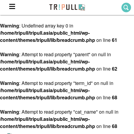
Warning
: Undefined array key 0 in
Home
/home/tripull/tripull.asia/public_html/wp-
ホーム
content/themes/tripull/lib/breadcrumb.php
on line
61
Destination
目的地から探す
Warning
: Attempt to read property "parent" on null in
/home/tripull/tripull.asia/public_html/wp-
Theme
テーマから探す
content/themes/tripull/lib/breadcrumb.php
on line
62
Blog
TRIPULLブログ
Warning
: Attempt to read property "term_id" on null in
/home/tripull/tripull.asia/public_html/wp-
About
content/themes/tripull/lib/breadcrumb.php
on line
68
私たちについて
Warning
: Attempt to read property "cat_name" on null in
/home/tripull/tripull.asia/public_html/wp-
content/themes/tripull/lib/breadcrumb.php
on line
68