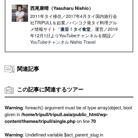
西尾康晴（Yasuharu Nishio）
2011年タイ移住／2017年4月タイ国内旅行会
社TRIPULLを起業／バンコク発タイ料理グル
メ情報サイト「
激旨！タイ食堂
」運営／2019
年12月1日よりYouTubeチャンネルを開設／
YouTubeチャンネル Nishio Travel
関連記事
この記事に関連するツアー
Warning
: foreach() argument must be of type array|object, bool
given in
/home/tripull/tripull.asia/public_html/wp-
content/themes/tripull/single.php
on line
70
Warning
: Undefined variable $act_parent_slug in