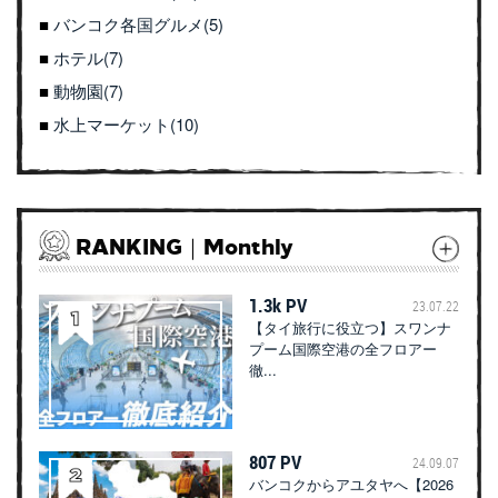
バンコク各国グルメ(5)
ホテル(7)
動物園(7)
水上マーケット(10)
RANKING｜Monthly
1.3k PV
23.07.22
【タイ旅行に役立つ】スワンナ
プーム国際空港の全フロアー
徹...
807 PV
24.09.07
バンコクからアユタヤへ【2026