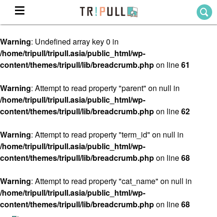
Warning
: Undefined array key 0 in
Home
/home/tripull/tripull.asia/public_html/wp-
ホーム
content/themes/tripull/lib/breadcrumb.php
on line
61
Destination
目的地から探す
Warning
: Attempt to read property "parent" on null in
/home/tripull/tripull.asia/public_html/wp-
Theme
テーマから探す
content/themes/tripull/lib/breadcrumb.php
on line
62
Blog
TRIPULLブログ
Warning
: Attempt to read property "term_id" on null in
/home/tripull/tripull.asia/public_html/wp-
About
content/themes/tripull/lib/breadcrumb.php
on line
68
私たちについて
Warning
: Attempt to read property "cat_name" on null in
/home/tripull/tripull.asia/public_html/wp-
content/themes/tripull/lib/breadcrumb.php
on line
68