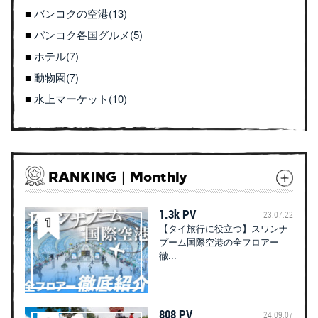
バンコクの空港(13)
バンコク各国グルメ(5)
ホテル(7)
動物園(7)
水上マーケット(10)
RANKING｜Monthly
1.3k PV
23.07.22
【タイ旅行に役立つ】スワンナ
プーム国際空港の全フロアー
徹...
808 PV
24.09.07