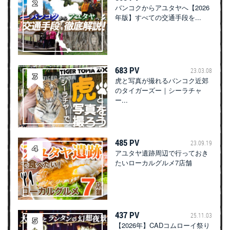
バンコクからアユタヤへ【2026
年版】すべての交通手段を...
683 PV
23.03.08
虎と写真が撮れるバンコク近郊
のタイガーズー｜シーラチャ
ー...
485 PV
23.09.19
アユタヤ遺跡周辺で行っておき
たいローカルグルメ7店舗
437 PV
25.11.03
【2026年】CADコムローイ祭り