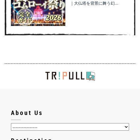
｜大仏塔を背景に舞う幻...
About Us