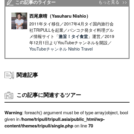
この記事のライター
もっと見る
西尾康晴（Yasuharu Nishio）
2011年タイ移住／2017年4月タイ国内旅行会
社TRIPULLを起業／バンコク発タイ料理グル
メ情報サイト「
激旨！タイ食堂
」運営／2019
年12月1日よりYouTubeチャンネルを開設／
YouTubeチャンネル Nishio Travel
関連記事
この記事に関連するツアー
Warning
: foreach() argument must be of type array|object, bool
given in
/home/tripull/tripull.asia/public_html/wp-
content/themes/tripull/single.php
on line
70