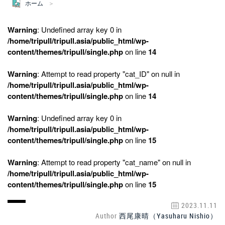
ホーム
Warning
: Undefined array key 0 in
/home/tripull/tripull.asia/public_html/wp-
content/themes/tripull/single.php
on line
14
Warning
: Attempt to read property "cat_ID" on null in
/home/tripull/tripull.asia/public_html/wp-
content/themes/tripull/single.php
on line
14
Warning
: Undefined array key 0 in
/home/tripull/tripull.asia/public_html/wp-
content/themes/tripull/single.php
on line
15
Warning
: Attempt to read property "cat_name" on null in
/home/tripull/tripull.asia/public_html/wp-
content/themes/tripull/single.php
on line
15
2023.11.11
Author
西尾康晴（Yasuharu Nishio）