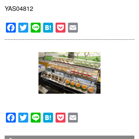
YAS04812
Facebook
Twitter
Line
Hatena
Pocket
Email
Facebook
Twitter
Line
Hatena
Pocket
Email