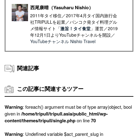
西尾康晴（Yasuharu Nishio）
2011年タイ移住／2017年4月タイ国内旅行会
社TRIPULLを起業／バンコク発タイ料理グル
メ情報サイト「
激旨！タイ食堂
」運営／2019
年12月1日よりYouTubeチャンネルを開設／
YouTubeチャンネル Nishio Travel
関連記事
この記事に関連するツアー
Warning
: foreach() argument must be of type array|object, bool
given in
/home/tripull/tripull.asia/public_html/wp-
content/themes/tripull/single.php
on line
70
Warning
: Undefined variable $act_parent_slug in