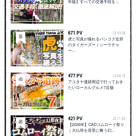
年版】すべての交通手段を...
671 PV
23.03.08
虎と写真が撮れるバンコク近郊
のタイガーズー｜シーラチャ
ー...
477 PV
23.09.19
アユタヤ遺跡周辺で行っておき
たいローカルグルメ7店舗
421 PV
25.11.03
【2026年】CADコムローイ祭り
｜大仏塔を背景に舞う幻...