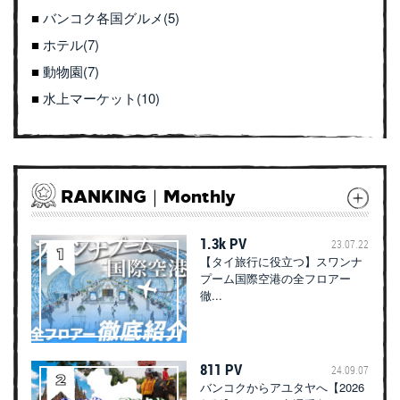
バンコク各国グルメ(5)
ホテル(7)
動物園(7)
水上マーケット(10)
RANKING｜Monthly
1.3k PV
23.07.22
【タイ旅行に役立つ】スワンナ
プーム国際空港の全フロアー
徹...
811 PV
24.09.07
バンコクからアユタヤへ【2026