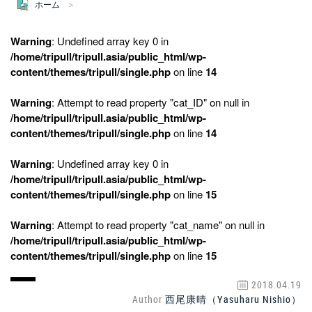
ホーム
Warning
: Undefined array key 0 in
/home/tripull/tripull.asia/public_html/wp-
content/themes/tripull/single.php
on line
14
Warning
: Attempt to read property "cat_ID" on null in
/home/tripull/tripull.asia/public_html/wp-
content/themes/tripull/single.php
on line
14
Warning
: Undefined array key 0 in
/home/tripull/tripull.asia/public_html/wp-
content/themes/tripull/single.php
on line
15
Warning
: Attempt to read property "cat_name" on null in
/home/tripull/tripull.asia/public_html/wp-
content/themes/tripull/single.php
on line
15
2018.04.19
Author
西尾康晴（Yasuharu Nishio）