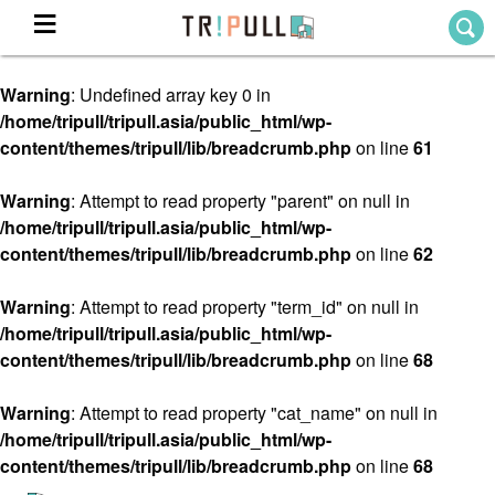
Warning
: Undefined array key 0 in
Home
/home/tripull/tripull.asia/public_html/wp-
ホーム
content/themes/tripull/lib/breadcrumb.php
on line
61
Destination
目的地から探す
Warning
: Attempt to read property "parent" on null in
/home/tripull/tripull.asia/public_html/wp-
Theme
テーマから探す
content/themes/tripull/lib/breadcrumb.php
on line
62
Blog
TRIPULLブログ
Warning
: Attempt to read property "term_id" on null in
/home/tripull/tripull.asia/public_html/wp-
About
content/themes/tripull/lib/breadcrumb.php
on line
68
私たちについて
Warning
: Attempt to read property "cat_name" on null in
/home/tripull/tripull.asia/public_html/wp-
content/themes/tripull/lib/breadcrumb.php
on line
68