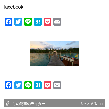
facebook
Facebook
Twitter
Line
Hatena
Pocket
Email
Facebook
Twitter
Line
Hatena
Pocket
Email
この記事のライター
もっと見る