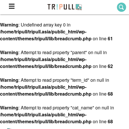
Warning
: Undefined array key 0 in
Home
/home/tripull/tripull.asia/public_html/wp-
ホーム
content/themes/tripull/lib/breadcrumb.php
on line
61
Destination
目的地から探す
Warning
: Attempt to read property "parent" on null in
/home/tripull/tripull.asia/public_html/wp-
Theme
テーマから探す
content/themes/tripull/lib/breadcrumb.php
on line
62
Blog
TRIPULLブログ
Warning
: Attempt to read property "term_id" on null in
/home/tripull/tripull.asia/public_html/wp-
About
content/themes/tripull/lib/breadcrumb.php
on line
68
私たちについて
Warning
: Attempt to read property "cat_name" on null in
/home/tripull/tripull.asia/public_html/wp-
content/themes/tripull/lib/breadcrumb.php
on line
68