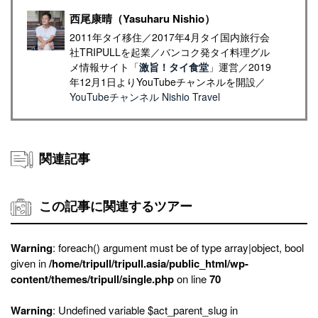
西尾康晴（Yasuharu Nishio）
2011年タイ移住／2017年4月タイ国内旅行会
社TRIPULLを起業／バンコク発タイ料理グル
メ情報サイト「
激旨！タイ食堂
」運営／2019
年12月1日よりYouTubeチャンネルを開設／
YouTubeチャンネル Nishio Travel
関連記事
この記事に関連するツアー
Warning
: foreach() argument must be of type array|object, bool
given in
/home/tripull/tripull.asia/public_html/wp-
content/themes/tripull/single.php
on line
70
Warning
: Undefined variable $act_parent_slug in