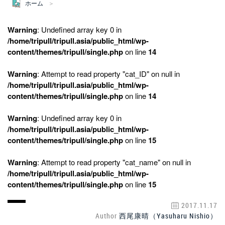
ホーム
Warning
: Undefined array key 0 in
/home/tripull/tripull.asia/public_html/wp-
content/themes/tripull/single.php
on line
14
Warning
: Attempt to read property "cat_ID" on null in
/home/tripull/tripull.asia/public_html/wp-
content/themes/tripull/single.php
on line
14
Warning
: Undefined array key 0 in
/home/tripull/tripull.asia/public_html/wp-
content/themes/tripull/single.php
on line
15
Warning
: Attempt to read property "cat_name" on null in
/home/tripull/tripull.asia/public_html/wp-
content/themes/tripull/single.php
on line
15
2017.11.17
Author
西尾康晴（Yasuharu Nishio）