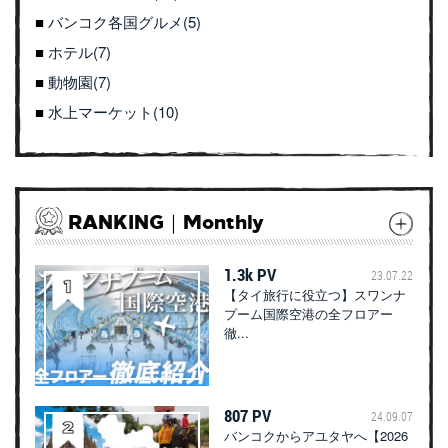
バンコク各国グルメ(5)
ホテル(7)
動物園(7)
水上マーケット(10)
RANKING｜Monthly
1.3k PV
23.07.22
【タイ旅行に役立つ】スワンナ
プーム国際空港の全フロアー
徹...
807 PV
24.09.07
バンコクからアユタヤへ【2026