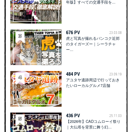
年版】すべての交通手段を...
676 PV
23.03.08
虎と写真が撮れるバンコク近郊
のタイガーズー｜シーラチャ
ー...
484 PV
23.09.19
アユタヤ遺跡周辺で行っておき
たいローカルグルメ7店舗
436 PV
25.11.03
【2026年】CADコムローイ祭り
｜大仏塔を背景に舞う幻...