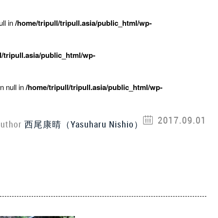
ll in
/home/tripull/tripull.asia/public_html/wp-
l/tripull.asia/public_html/wp-
n null in
/home/tripull/tripull.asia/public_html/wp-
2017.09.01
uthor
西尾康晴（Yasuharu Nishio）