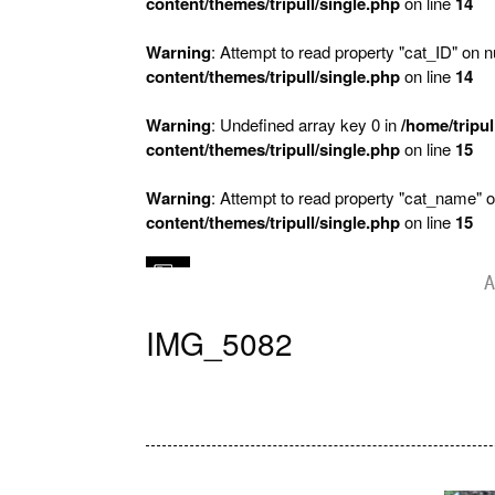
content/themes/tripull/single.php
on line
14
Warning
: Attempt to read property "cat_ID" on nu
content/themes/tripull/single.php
on line
14
Warning
: Undefined array key 0 in
/home/tripul
content/themes/tripull/single.php
on line
15
Warning
: Attempt to read property "cat_name" o
content/themes/tripull/single.php
on line
15
A
IMG_5082