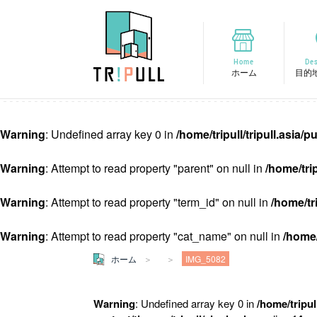
Home
Des
ホーム
目的
Warning
: Undefined array key 0 in
/home/tripull/tripull.asia
Warning
: Attempt to read property "parent" on null in
/home/tri
Warning
: Attempt to read property "term_id" on null in
/home/tr
Warning
: Attempt to read property "cat_name" on null in
/home/
ホーム
IMG_5082
Warning
: Undefined array key 0 in
/home/tripul