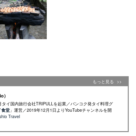
もっと見る
io）
年4月タイ国内旅行会社TRIPULLを起業／バンコク発タイ料理グ
イ食堂
」運営／2019年12月1日よりYouTubeチャンネルを開
io Travel