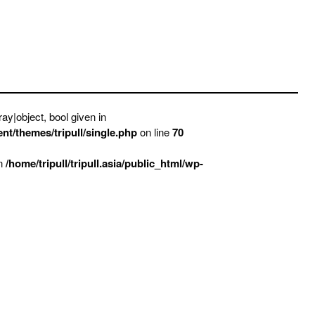
ay|object, bool given in
ent/themes/tripull/single.php
on line
70
in
/home/tripull/tripull.asia/public_html/wp-