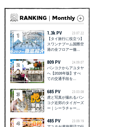
RANKING｜Monthly
1.3k PV
23.07.22
【タイ旅行に役立つ】
スワンナプーム国際空
港の全フロアー徹...
809 PV
24.09.07
バンコクからアユタヤ
へ【2026年版】すべ
ての交通手段を...
685 PV
23.03.08
虎と写真が撮れるバン
コク近郊のタイガーズ
ー｜シーラチャー...
485 PV
23.09.19
アユタヤ遺跡周辺で行