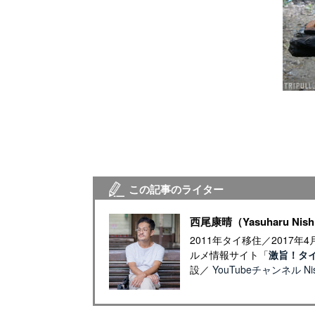
この記事のライター
西尾康晴（Yasuharu Nish
2011年タイ移住／2017
ルメ情報サイト「
激旨！タ
設／
YouTubeチャンネル Nish