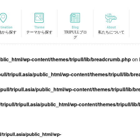
tination
Theme
Blog
About
地から探す
テーマから探す
TRIPULLブロ
私たちについて
グ
/public_html/wp-content/themes/tripull/lib/breadcrumb.php
on 
pull/tripull.asia/public_html/wp-content/themes/tripull/lib/
ipull/tripull.asia/public_html/wp-content/themes/tripull/lib
tripull/tripull.asia/public_html/wp-content/themes/tripull/l
l/tripull.asia/public_html/wp-