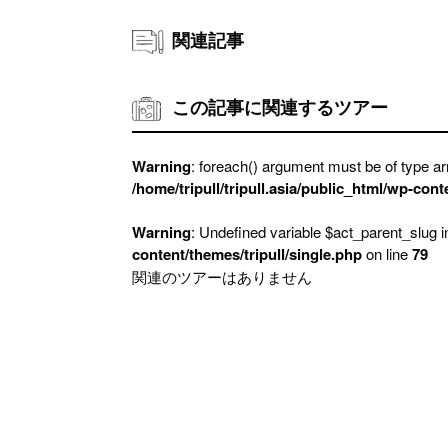
関連記事
この記事に関連するツアー
Warning
: foreach() argument must be of type arr
/home/tripull/tripull.asia/public_html/wp-cont
Warning
: Undefined variable $act_parent_slug 
content/themes/tripull/single.php
on line
79
関連のツアーはありません