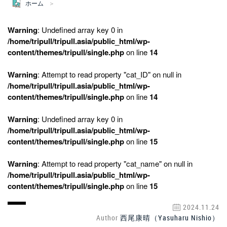
ホーム
Warning
: Undefined array key 0 in
/home/tripull/tripull.asia/public_html/wp-
content/themes/tripull/single.php
on line
14
Warning
: Attempt to read property "cat_ID" on null in
/home/tripull/tripull.asia/public_html/wp-
content/themes/tripull/single.php
on line
14
Warning
: Undefined array key 0 in
/home/tripull/tripull.asia/public_html/wp-
content/themes/tripull/single.php
on line
15
Warning
: Attempt to read property "cat_name" on null in
/home/tripull/tripull.asia/public_html/wp-
content/themes/tripull/single.php
on line
15
2024.11.24
Author
西尾康晴（Yasuharu Nishio）