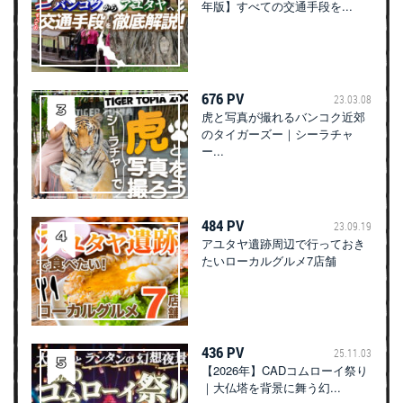
年版】すべての交通手段を...
676 PV
23.03.08
虎と写真が撮れるバンコク近郊
のタイガーズー｜シーラチャ
ー...
484 PV
23.09.19
アユタヤ遺跡周辺で行っておき
たいローカルグルメ7店舗
436 PV
25.11.03
【2026年】CADコムローイ祭り
｜大仏塔を背景に舞う幻...