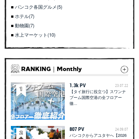
バンコク各国グルメ(5)
ホテル(7)
動物園(7)
水上マーケット(10)
RANKING｜Monthly
1.3k PV
23.07.22
【タイ旅行に役立つ】スワンナ
プーム国際空港の全フロアー
徹...
807 PV
24.09.07
バンコクからアユタヤへ【2026