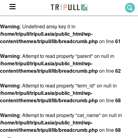
Warning
: Undefined array key 0 in
Home
/home/tripull/tripull.asia/public_html/wp-
ホーム
content/themes/tripull/lib/breadcrumb.php
on line
61
Destination
目的地から探す
Warning
: Attempt to read property "parent" on null in
/home/tripull/tripull.asia/public_html/wp-
Theme
テーマから探す
content/themes/tripull/lib/breadcrumb.php
on line
62
Blog
TRIPULLブログ
Warning
: Attempt to read property "term_id" on null in
/home/tripull/tripull.asia/public_html/wp-
About
content/themes/tripull/lib/breadcrumb.php
on line
68
私たちについて
Warning
: Attempt to read property "cat_name" on null in
/home/tripull/tripull.asia/public_html/wp-
content/themes/tripull/lib/breadcrumb.php
on line
68