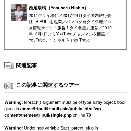
西尾康晴（Yasuharu Nishio）
2011年タイ移住／2017年4月タイ国内旅行会
社TRIPULLを起業／バンコク発タイ料理グル
メ情報サイト「
激旨！タイ食堂
」運営／2019
年12月1日よりYouTubeチャンネルを開設／
YouTubeチャンネル Nishio Travel
関連記事
この記事に関連するツアー
Warning
: foreach() argument must be of type array|object, bool
given in
/home/tripull/tripull.asia/public_html/wp-
content/themes/tripull/single.php
on line
70
Warning
: Undefined variable $act_parent_slug in