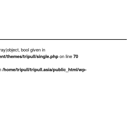
ay|object, bool given in
ent/themes/tripull/single.php
on line
70
in
/home/tripull/tripull.asia/public_html/wp-