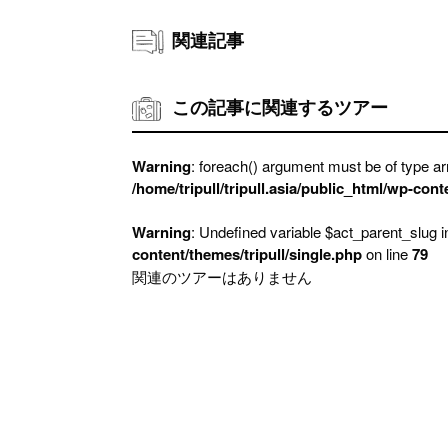
関連記事
この記事に関連するツアー
Warning
: foreach() argument must be of type arr
/home/tripull/tripull.asia/public_html/wp-cont
Warning
: Undefined variable $act_parent_slug 
content/themes/tripull/single.php
on line
79
関連のツアーはありません