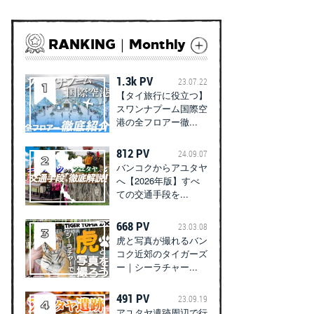
RANKING｜Monthly
1.3k PV
23.07.22
【タイ旅行に役立つ】
スワンナプーム国際空
港の全フロアー徹...
812 PV
24.09.07
バンコクからアユタヤ
へ【2026年版】すべ
ての交通手段を...
668 PV
23.03.08
虎と写真が撮れるバン
コク近郊のタイガーズ
ー｜シーラチャー...
491 PV
23.09.19
アユタヤ遺跡周辺で行