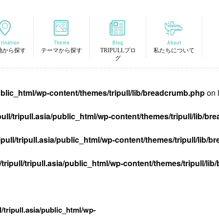
tination
Theme
Blog
About
地から探す
テーマから探す
TRIPULLブロ
私たちについて
グ
/public_html/wp-content/themes/tripull/lib/breadcrumb.php
on 
pull/tripull.asia/public_html/wp-content/themes/tripull/lib/
ipull/tripull.asia/public_html/wp-content/themes/tripull/lib
tripull/tripull.asia/public_html/wp-content/themes/tripull/l
l/tripull.asia/public_html/wp-