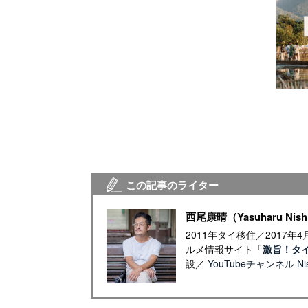
この記事のライター
西尾康晴（Yasuharu Nish
2011年タイ移住／2017
ルメ情報サイト「
激旨！タ
設／
YouTubeチャンネル Nish