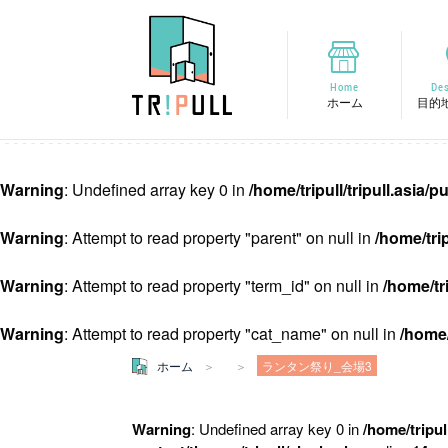
Home
Des
ホーム
目的
Warning
: Undefined array key 0 in
/home/tripull/tripull.asia
Warning
: Attempt to read property "parent" on null in
/home/tri
Warning
: Attempt to read property "term_id" on null in
/home/tr
Warning
: Attempt to read property "cat_name" on null in
/home/
ホーム
ランタン祭り_会場3
Warning
: Undefined array key 0 in
/home/tripul