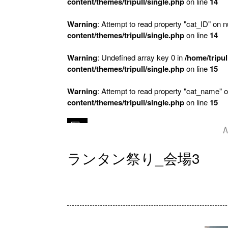
content/themes/tripull/single.php
on line
14
Warning
: Attempt to read property "cat_ID" on nu
content/themes/tripull/single.php
on line
14
Warning
: Undefined array key 0 in
/home/tripul
content/themes/tripull/single.php
on line
15
Warning
: Attempt to read property "cat_name" o
content/themes/tripull/single.php
on line
15
A
ランタン祭り_会場3