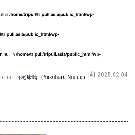
ll in
/home/tripull/tripull.asia/public_html/wp-
l/tripull.asia/public_html/wp-
n null in
/home/tripull/tripull.asia/public_html/wp-
2025.02.04
uthor
西尾康晴（Yasuharu Nishio）