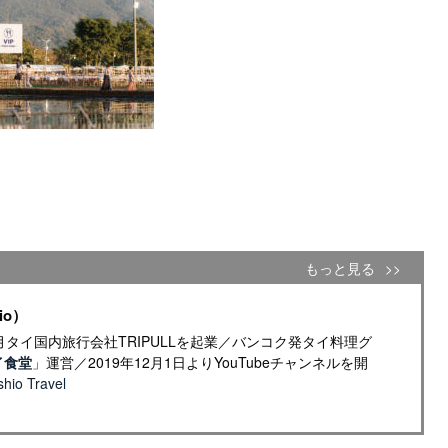
もっと見る
io）
年4月タイ国内旅行会社TRIPULLを起業／バンコク発タイ料理グ
イ食堂
」運営／2019年12月1日よりYouTubeチャンネルを開
io Travel