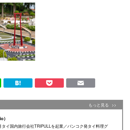
Line
Hatena
Pocket
Email
もっと見る
io）
年4月タイ国内旅行会社TRIPULLを起業／バンコク発タイ料理グ