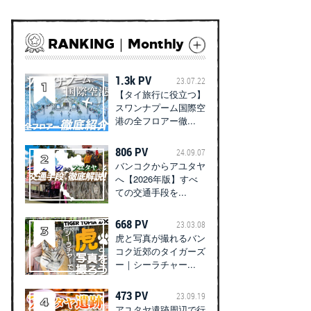
RANKING｜Monthly
1.3k PV
23.07.22
【タイ旅行に役立つ】
スワンナプーム国際空
港の全フロアー徹...
806 PV
24.09.07
バンコクからアユタヤ
へ【2026年版】すべ
ての交通手段を...
668 PV
23.03.08
虎と写真が撮れるバン
コク近郊のタイガーズ
ー｜シーラチャー...
473 PV
23.09.19
アユタヤ遺跡周辺で行