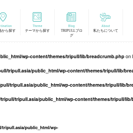
tination
Theme
Blog
About
地から探す
テーマから探す
TRIPULLブロ
私たちについて
グ
/public_html/wp-content/themes/tripull/lib/breadcrumb.php
on 
pull/tripull.asia/public_html/wp-content/themes/tripull/lib/
ipull/tripull.asia/public_html/wp-content/themes/tripull/lib
tripull/tripull.asia/public_html/wp-content/themes/tripull/l
l/tripull.asia/public_html/wp-