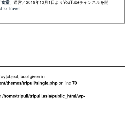
イ食堂
」運営／2019年12月1日よりYouTubeチャンネルを開
io Travel
ay|object, bool given in
ent/themes/tripull/single.php
on line
70
in
/home/tripull/tripull.asia/public_html/wp-