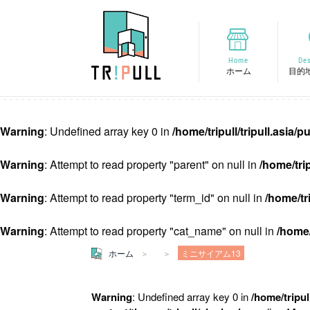
Home
Des
ホーム
目的
Warning
: Undefined array key 0 in
/home/tripull/tripull.asia
Warning
: Attempt to read property "parent" on null in
/home/tri
Warning
: Attempt to read property "term_id" on null in
/home/tr
Warning
: Attempt to read property "cat_name" on null in
/home/
ホーム
ミニサイアム13
Warning
: Undefined array key 0 in
/home/tripul