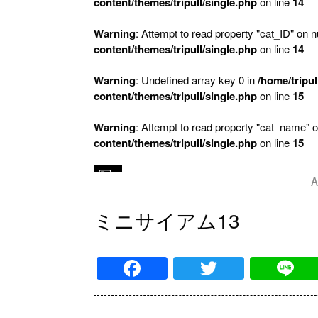
content/themes/tripull/single.php
on line
14
Warning
: Attempt to read property "cat_ID" on nu
content/themes/tripull/single.php
on line
14
Warning
: Undefined array key 0 in
/home/tripul
content/themes/tripull/single.php
on line
15
Warning
: Attempt to read property "cat_name" o
content/themes/tripull/single.php
on line
15
A
ミニサイアム13
Facebook
Twitter