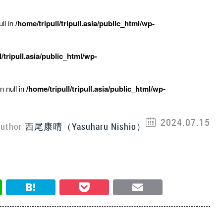
ll in
/home/tripull/tripull.asia/public_html/wp-
l/tripull.asia/public_html/wp-
n null in
/home/tripull/tripull.asia/public_html/wp-
2024.07.15
uthor
西尾康晴（Yasuharu Nishio）
Line
Hatena
Pocket
Email