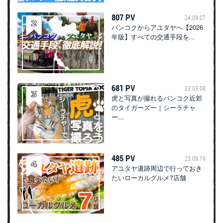
807 PV
24.09.07
バンコクからアユタヤへ【2026
年版】すべての交通手段を...
681 PV
23.03.08
虎と写真が撮れるバンコク近郊
のタイガーズー｜シーラチャ
ー...
485 PV
23.09.19
アユタヤ遺跡周辺で行っておき
たいローカルグルメ7店舗