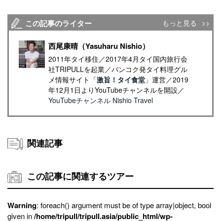
この記事のライター
もっと見る
西尾康晴（Yasuharu Nishio）
2011年タイ移住／2017年4月タイ国内旅行会
社TRIPULLを起業／バンコク発タイ料理グル
メ情報サイト「
激旨！タイ食堂
」運営／2019
年12月1日よりYouTubeチャンネルを開設／
YouTubeチャンネル Nishio Travel
関連記事
この記事に関連するツアー
Warning
: foreach() argument must be of type array|object, bool
given in
/home/tripull/tripull.asia/public_html/wp-