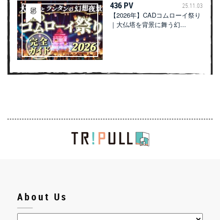
436 PV
25.11.03
【2026年】CADコムローイ祭り
｜大仏塔を背景に舞う幻...
About Us