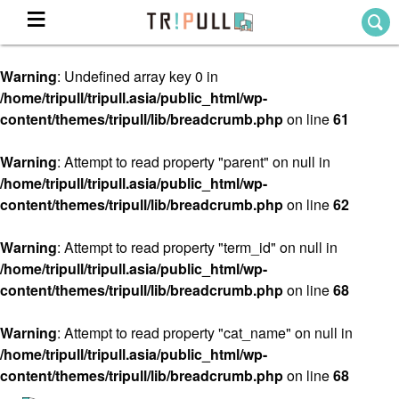
Warning
: Undefined array key 0 in
Home
/home/tripull/tripull.asia/public_html/wp-
ホーム
content/themes/tripull/lib/breadcrumb.php
on line
61
Destination
目的地から探す
Warning
: Attempt to read property "parent" on null in
/home/tripull/tripull.asia/public_html/wp-
Theme
テーマから探す
content/themes/tripull/lib/breadcrumb.php
on line
62
Blog
TRIPULLブログ
Warning
: Attempt to read property "term_id" on null in
/home/tripull/tripull.asia/public_html/wp-
About
content/themes/tripull/lib/breadcrumb.php
on line
68
私たちについて
Warning
: Attempt to read property "cat_name" on null in
/home/tripull/tripull.asia/public_html/wp-
content/themes/tripull/lib/breadcrumb.php
on line
68