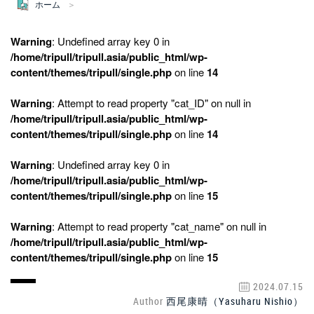
ホーム
Warning
: Undefined array key 0 in
/home/tripull/tripull.asia/public_html/wp-
content/themes/tripull/single.php
on line
14
Warning
: Attempt to read property "cat_ID" on null in
/home/tripull/tripull.asia/public_html/wp-
content/themes/tripull/single.php
on line
14
Warning
: Undefined array key 0 in
/home/tripull/tripull.asia/public_html/wp-
content/themes/tripull/single.php
on line
15
Warning
: Attempt to read property "cat_name" on null in
/home/tripull/tripull.asia/public_html/wp-
content/themes/tripull/single.php
on line
15
2024.07.15
Author
西尾康晴（Yasuharu Nishio）