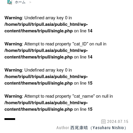
ホーム
Warning
: Undefined array key 0 in
/home/tripull/tripull.asia/public_html/wp-
content/themes/tripull/single.php
on line
14
Warning
: Attempt to read property "cat_ID" on null in
/home/tripull/tripull.asia/public_html/wp-
content/themes/tripull/single.php
on line
14
Warning
: Undefined array key 0 in
/home/tripull/tripull.asia/public_html/wp-
content/themes/tripull/single.php
on line
15
Warning
: Attempt to read property "cat_name" on null in
/home/tripull/tripull.asia/public_html/wp-
content/themes/tripull/single.php
on line
15
2024.07.15
Author
西尾康晴（Yasuharu Nishio）