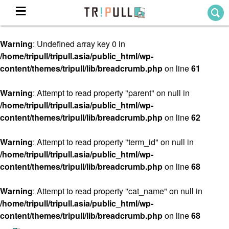
Warning
: Undefined array key 0 in
Home
/home/tripull/tripull.asia/public_html/wp-
ホーム
content/themes/tripull/lib/breadcrumb.php
on line
61
Destination
目的地から探す
Warning
: Attempt to read property "parent" on null in
/home/tripull/tripull.asia/public_html/wp-
Theme
テーマから探す
content/themes/tripull/lib/breadcrumb.php
on line
62
Blog
TRIPULLブログ
Warning
: Attempt to read property "term_id" on null in
/home/tripull/tripull.asia/public_html/wp-
About
content/themes/tripull/lib/breadcrumb.php
on line
68
私たちについて
Warning
: Attempt to read property "cat_name" on null in
/home/tripull/tripull.asia/public_html/wp-
content/themes/tripull/lib/breadcrumb.php
on line
68