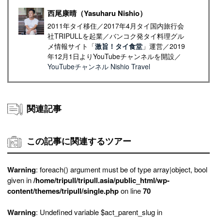
西尾康晴（Yasuharu Nishio）
2011年タイ移住／2017年4月タイ国内旅行会
社TRIPULLを起業／バンコク発タイ料理グル
メ情報サイト「
激旨！タイ食堂
」運営／2019
年12月1日よりYouTubeチャンネルを開設／
YouTubeチャンネル Nishio Travel
関連記事
この記事に関連するツアー
Warning
: foreach() argument must be of type array|object, bool
given in
/home/tripull/tripull.asia/public_html/wp-
content/themes/tripull/single.php
on line
70
Warning
: Undefined variable $act_parent_slug in