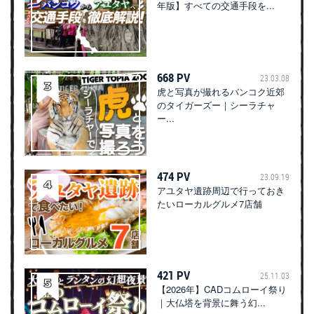
年版】すべての交通手段を...
668 PV
23.03.08
虎と写真が撮れるバンコク近郊
のタイガーズー｜シーラチャ
ー...
474 PV
23.09.19
アユタヤ遺跡周辺で行っておき
たいローカルグルメ7店舗
421 PV
25.11.03
【2026年】CADコムローイ祭り
｜大仏塔を背景に舞う幻...