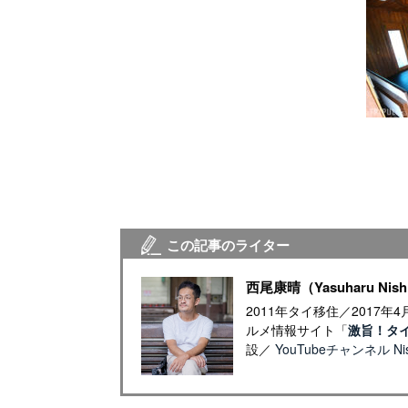
この記事のライター
西尾康晴（Yasuharu Nish
2011年タイ移住／2017
ルメ情報サイト「
激旨！タ
設／
YouTubeチャンネル Nish