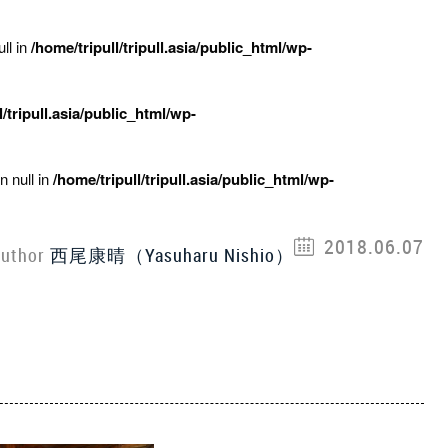
ll in
/home/tripull/tripull.asia/public_html/wp-
l/tripull.asia/public_html/wp-
n null in
/home/tripull/tripull.asia/public_html/wp-
2018.06.07
uthor
西尾康晴（Yasuharu Nishio）