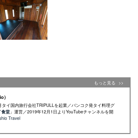
もっと見る
io）
年4月タイ国内旅行会社TRIPULLを起業／バンコク発タイ料理グ
イ食堂
」運営／2019年12月1日よりYouTubeチャンネルを開
io Travel