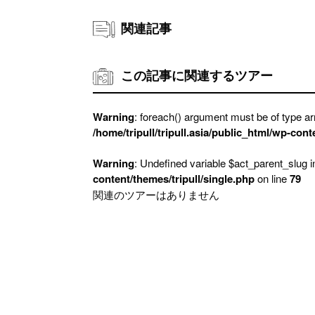
関連記事
この記事に関連するツアー
Warning
: foreach() argument must be of type arr
/home/tripull/tripull.asia/public_html/wp-cont
Warning
: Undefined variable $act_parent_slug 
content/themes/tripull/single.php
on line
79
関連のツアーはありません