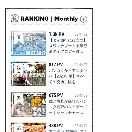
RANKING｜Monthly
1.3k PV
23.07.22
【タイ旅行に役立つ】
スワンナプーム国際空
港の全フロアー徹...
817 PV
24.09.07
バンコクからアユタヤ
へ【2026年版】すべ
ての交通手段を...
675 PV
23.03.08
虎と写真が撮れるバン
コク近郊のタイガーズ
ー｜シーラチャー...
488 PV
23.09.19
アユタヤ遺跡周辺で行