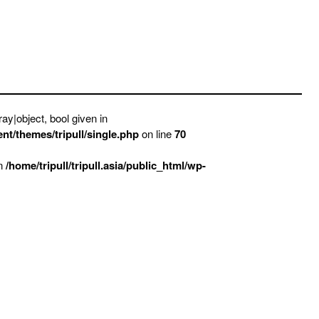
ay|object, bool given in
ent/themes/tripull/single.php
on line
70
in
/home/tripull/tripull.asia/public_html/wp-