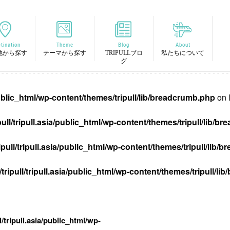
tination
Theme
Blog
About
地から探す
テーマから探す
TRIPULLブロ
私たちについて
グ
/public_html/wp-content/themes/tripull/lib/breadcrumb.php
on 
pull/tripull.asia/public_html/wp-content/themes/tripull/lib/
ipull/tripull.asia/public_html/wp-content/themes/tripull/lib
tripull/tripull.asia/public_html/wp-content/themes/tripull/l
l/tripull.asia/public_html/wp-