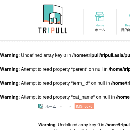
Home
Des
ホーム
目的
Warning
: Undefined array key 0 in
/home/tripull/tripull.asia
Warning
: Attempt to read property "parent" on null in
/home/tri
Warning
: Attempt to read property "term_id" on null in
/home/tr
Warning
: Attempt to read property "cat_name" on null in
/home/
ホーム
IMG_5070
Warning
: Undefined array key 0 in
/home/tripul