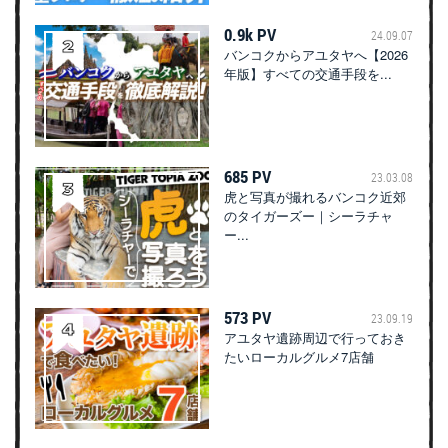
0.9k PV
24.09.07
バンコクからアユタヤへ【2026
年版】すべての交通手段を...
685 PV
23.03.08
虎と写真が撮れるバンコク近郊
のタイガーズー｜シーラチャ
ー...
573 PV
23.09.19
アユタヤ遺跡周辺で行っておき
たいローカルグルメ7店舗