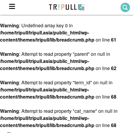
Warning
: Undefined array key 0 in
Home
/home/tripull/tripull.asia/public_html/wp-
ホーム
content/themes/tripull/lib/breadcrumb.php
on line
61
Destination
目的地から探す
Warning
: Attempt to read property "parent" on null in
/home/tripull/tripull.asia/public_html/wp-
Theme
テーマから探す
content/themes/tripull/lib/breadcrumb.php
on line
62
Blog
TRIPULLブログ
Warning
: Attempt to read property "term_id" on null in
/home/tripull/tripull.asia/public_html/wp-
About
content/themes/tripull/lib/breadcrumb.php
on line
68
私たちについて
Warning
: Attempt to read property "cat_name" on null in
/home/tripull/tripull.asia/public_html/wp-
content/themes/tripull/lib/breadcrumb.php
on line
68