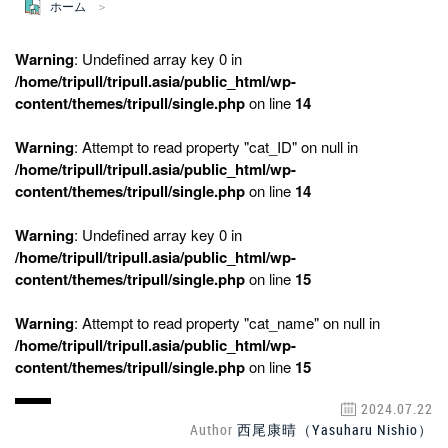
ホーム
Warning
: Undefined array key 0 in
/home/tripull/tripull.asia/public_html/wp-
content/themes/tripull/single.php
on line
14
Warning
: Attempt to read property "cat_ID" on null in
/home/tripull/tripull.asia/public_html/wp-
content/themes/tripull/single.php
on line
14
Warning
: Undefined array key 0 in
/home/tripull/tripull.asia/public_html/wp-
content/themes/tripull/single.php
on line
15
Warning
: Attempt to read property "cat_name" on null in
/home/tripull/tripull.asia/public_html/wp-
content/themes/tripull/single.php
on line
15
2024.07.22
Author
西尾康晴（Yasuharu Nishio）