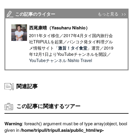
この記事のライター
もっと見る
西尾康晴（Yasuharu Nishio）
2011年タイ移住／2017年4月タイ国内旅行会
社TRIPULLを起業／バンコク発タイ料理グル
メ情報サイト「
激旨！タイ食堂
」運営／2019
年12月1日よりYouTubeチャンネルを開設／
YouTubeチャンネル Nishio Travel
関連記事
この記事に関連するツアー
Warning
: foreach() argument must be of type array|object, bool
given in
/home/tripull/tripull.asia/public_html/wp-